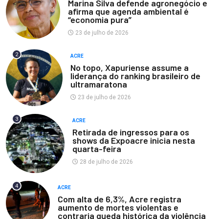
Marina Silva defende agronegócio e
afirma que agenda ambiental é
“economia pura”
23 de julho de 2026
2
ACRE
No topo, Xapuriense assume a
liderança do ranking brasileiro de
ultramaratona
23 de julho de 2026
3
ACRE
Retirada de ingressos para os
shows da Expoacre inicia nesta
quarta-feira
28 de julho de 2026
4
ACRE
Com alta de 6,3%, Acre registra
aumento de mortes violentas e
contraria queda histórica da violência