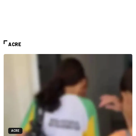
ACRE
ACRE