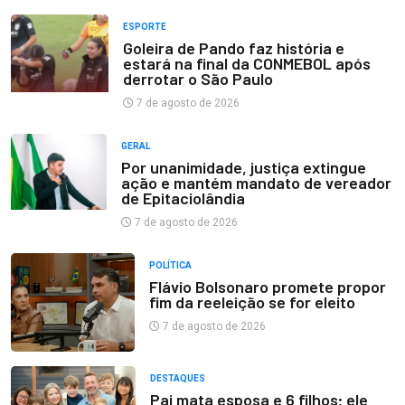
ESPORTE
Goleira de Pando faz história e
estará na final da CONMEBOL após
derrotar o São Paulo
7 de agosto de 2026
GERAL
Por unanimidade, justiça extingue
ação e mantém mandato de vereador
de Epitaciolândia
7 de agosto de 2026
POLÍTICA
Flávio Bolsonaro promete propor
fim da reeleição se for eleito
7 de agosto de 2026
DESTAQUES
Pai mata esposa e 6 filhos; ele