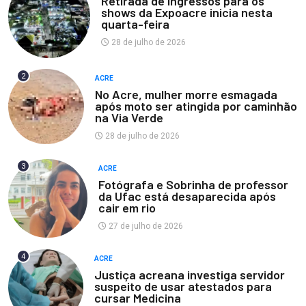
Retirada de ingressos para os
shows da Expoacre inicia nesta
quarta-feira
28 de julho de 2026
2
ACRE
No Acre, mulher morre esmagada
após moto ser atingida por caminhão
na Via Verde
28 de julho de 2026
3
ACRE
Fotógrafa e Sobrinha de professor
da Ufac está desaparecida após
cair em rio
27 de julho de 2026
4
ACRE
Justiça acreana investiga servidor
suspeito de usar atestados para
cursar Medicina