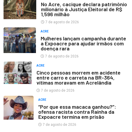
No Acre, cacique declara patrimônio
milionário à Justiça Eleitoral de R$
1,596 milhão
7 de agosto de 2026
ACRE
Mulheres lançam campanha durante
a Expoacre para ajudar irmãos com
doença rara
7 de agosto de 2026
ACRE
Cinco pessoas morrem em acidente
entre carro e carreta na BR-364,
vítimas moravam em Acrelândia
7 de agosto de 2026
ACRE
“Por que essa macaca ganhou?”:
ofensa racista contra Rainha da
Expoacre termina em prisão
7 de agosto de 2026