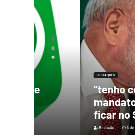
DESTAQUES
“tenho certeza qu
mandato, Lula vai
ficar no Senado”, 
Redação
3 de agosto de 2026