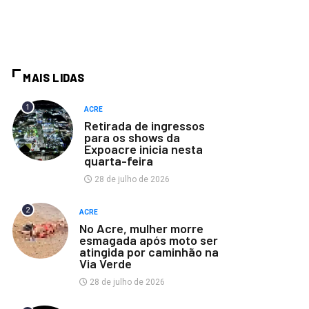
MAIS LIDAS
1
ACRE
Retirada de ingressos
para os shows da
Expoacre inicia nesta
quarta-feira
28 de julho de 2026
2
ACRE
No Acre, mulher morre
esmagada após moto ser
atingida por caminhão na
Via Verde
28 de julho de 2026