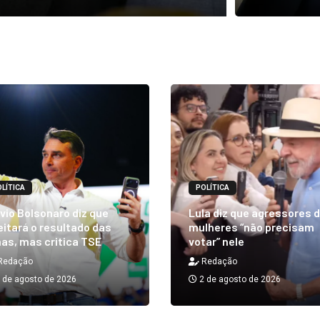
LÍTICA
POLÍTICA
vio Bolsonaro diz que
Lula diz que agressores 
itará o resultado das
mulheres “não precisam
as, mas critica TSE
votar” nele
Redação
Redação
 de agosto de 2026
2 de agosto de 2026