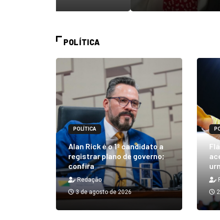
POLÍTICA
POLÍTICA
PO
m quibe
Alan Rick é o 1º candidato a
Flá
ue, na
registrar plano de governo;
ace
confira
urn
Redação
3 de agosto de 2026
2