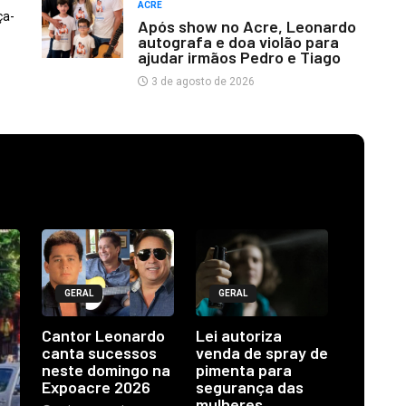
ACRE
ça-
Após show no Acre, Leonardo
autografa e doa violão para
ajudar irmãos Pedro e Tiago
3 de agosto de 2026
GERAL
GERAL
Cantor Leonardo
Lei autoriza
canta sucessos
venda de spray de
neste domingo na
pimenta para
Expoacre 2026
segurança das
mulheres