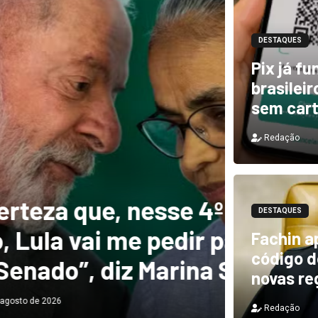
DESTAQUES
Pix já f
brasilei
sem car
Redação
DESTAQUES
e, nesse 4º
Novo 
DESTAQUES
 me pedir para
forte
Fachin a
código de
diz Marina Silva
provo
novas re
Redação
Redação