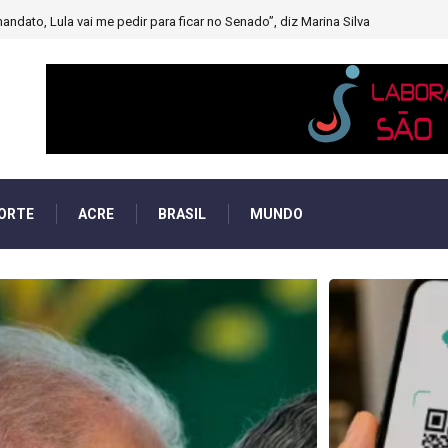
muito forte’ diminuindo chuvas e provocando secas de rios
ORTE
ACRE
BRASIL
MUNDO