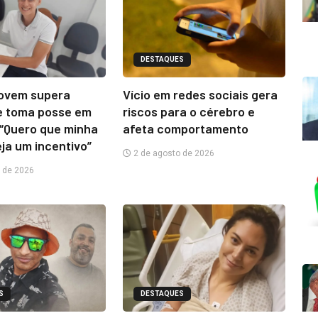
DESTAQUES
jovem supera
Vício em redes sociais gera
e toma posse em
riscos para o cérebro e
“Quero que minha
afeta comportamento
eja um incentivo”
2 de agosto de 2026
 de 2026
S
DESTAQUES