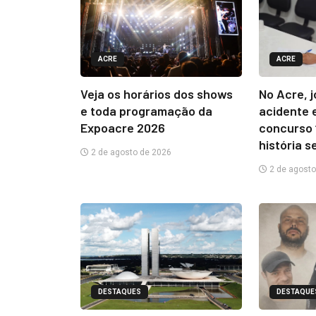
ACRE
ACRE
Veja os horários dos shows
No Acre, 
e toda programação da
acidente 
Expoacre 2026
concurso 
história s
2 de agosto de 2026
2 de agosto
DESTAQUES
DESTAQUE