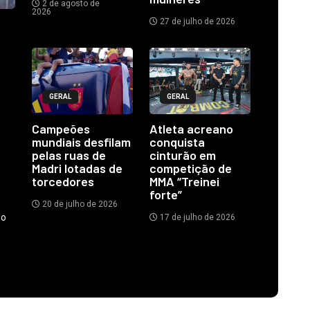
2 de agosto de
2026
27 de julho de 2026
GERAL
GERAL
Campeões
Atleta acreano
mundiais desfilam
conquista
pelas ruas de
cinturão em
Madri lotadas de
competição de
torcedores
MMA “Treinei
forte”
20 de julho de 2026
do
17 de julho de 2026
.