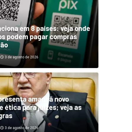
unciona em 8 países: veja onde
ros podem pagar compras
tão
3 de agosto de 2026
boletim indica El Niño ‘muit
’ diminuindo chuvas e
presenta amanhã novo
 ética para juízes; veja as
cando secas de rios
gras
3 de agosto de 2026
3 de agosto de 2026