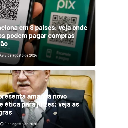
unciona em 8 países: veja onde
ros podem pagar compras
tão
3 de agosto de 2026
boletim indica El Niño ‘muit
’ diminuindo chuvas e
presenta amanhã novo
 ética para juízes; veja as
cando secas de rios
gras
3 de agosto de 2026
3 de agosto de 2026