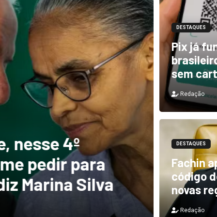
DESTAQUES
Pix já f
brasilei
sem car
Redação
DESTAQUES
e, nesse 4º
Novo 
DESTAQUES
 me pedir para
forte
Fachin a
código de
diz Marina Silva
provo
novas re
Redação
Redação