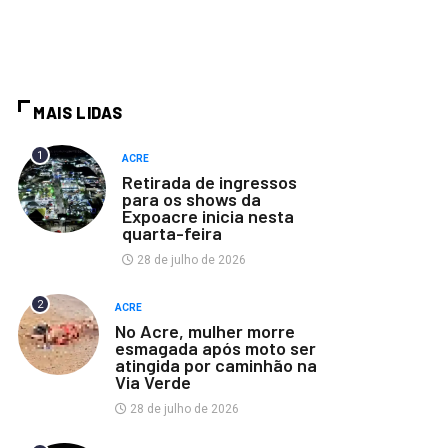
MAIS LIDAS
1
ACRE
Retirada de ingressos
para os shows da
Expoacre inicia nesta
quarta-feira
28 de julho de 2026
2
ACRE
No Acre, mulher morre
esmagada após moto ser
atingida por caminhão na
Via Verde
28 de julho de 2026