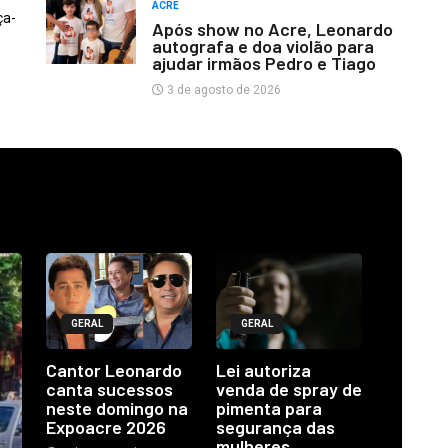
ACRE
ça-
Após show no Acre, Leonardo
autografa e doa violão para
ajudar irmãos Pedro e Tiago
3 de agosto de 2026
GERAL
GERAL
Cantor Leonardo
Lei autoriza
canta sucessos
venda de spray de
neste domingo na
pimenta para
Expoacre 2026
segurança das
mulheres