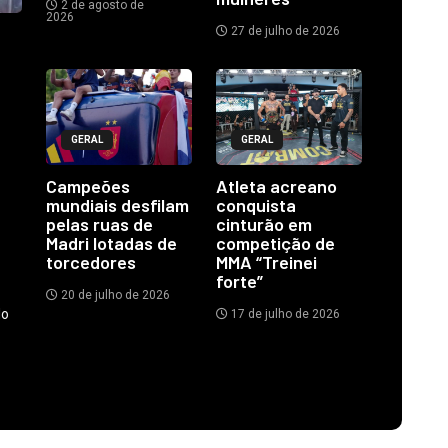
2 de agosto de
2026
27 de julho de 2026
GERAL
GERAL
Campeões
Atleta acreano
mundiais desfilam
conquista
pelas ruas de
cinturão em
Madri lotadas de
competição de
torcedores
MMA “Treinei
forte”
20 de julho de 2026
do
17 de julho de 2026
.