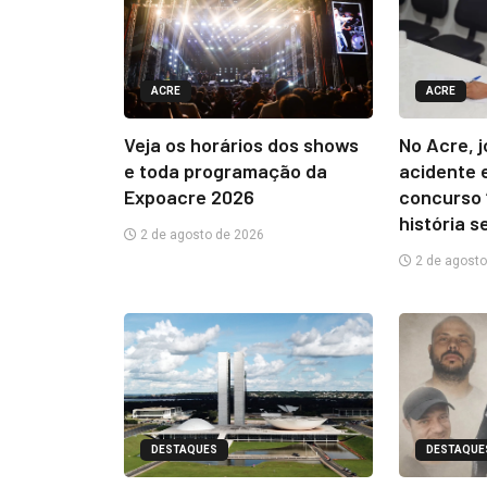
ACRE
ACRE
Veja os horários dos shows
No Acre, 
e toda programação da
acidente 
Expoacre 2026
concurso 
história s
2 de agosto de 2026
2 de agosto
DESTAQUES
DESTAQUE