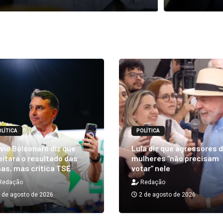
LÍTICA
POLÍTICA
vio Bolsonaro diz que
Lula diz que agressores 
itará o resultado das
mulheres “não precisam
as, mas critica TSE
votar” nele
Redação
Redação
 de agosto de 2026
2 de agosto de 2026