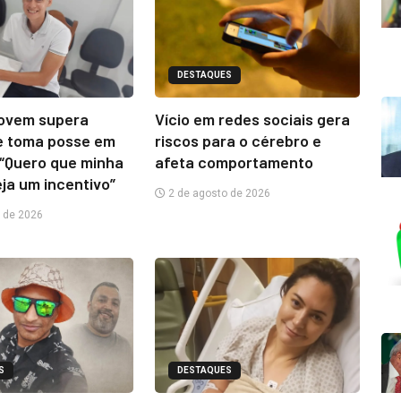
DESTAQUES
jovem supera
Vício em redes sociais gera
e toma posse em
riscos para o cérebro e
“Quero que minha
afeta comportamento
eja um incentivo”
2 de agosto de 2026
 de 2026
S
DESTAQUES