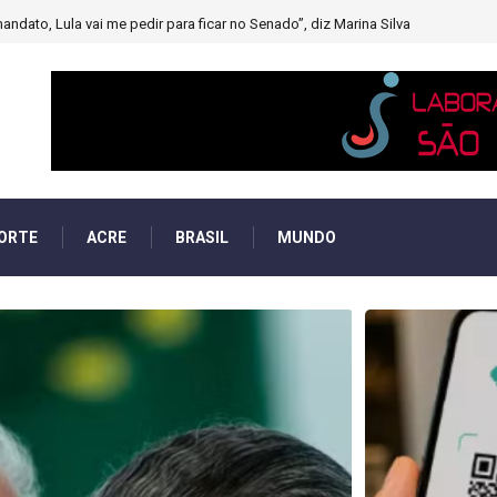
muito forte’ diminuindo chuvas e provocando secas de rios
ORTE
ACRE
BRASIL
MUNDO