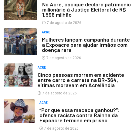
No Acre, cacique declara patrimônio
milionário à Justiça Eleitoral de R$
1,596 milhão
7 de agosto de 2026
ACRE
Mulheres lançam campanha durante
a Expoacre para ajudar irmãos com
doença rara
7 de agosto de 2026
ACRE
Cinco pessoas morrem em acidente
entre carro e carreta na BR-364,
vítimas moravam em Acrelândia
7 de agosto de 2026
ACRE
“Por que essa macaca ganhou?”:
ofensa racista contra Rainha da
Expoacre termina em prisão
7 de agosto de 2026