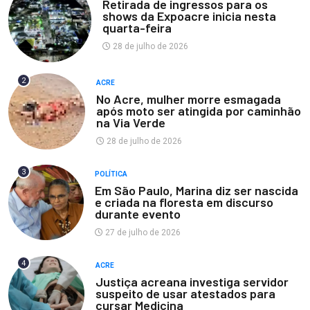
Retirada de ingressos para os
shows da Expoacre inicia nesta
quarta-feira
28 de julho de 2026
2
ACRE
No Acre, mulher morre esmagada
após moto ser atingida por caminhão
na Via Verde
28 de julho de 2026
3
POLÍTICA
Em São Paulo, Marina diz ser nascida
e criada na floresta em discurso
durante evento
27 de julho de 2026
4
ACRE
Justiça acreana investiga servidor
suspeito de usar atestados para
cursar Medicina