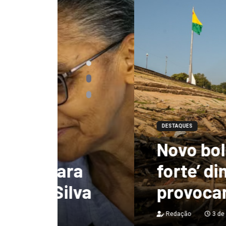
DESTAQUES
Novo boletim indic
a
forte’ diminuindo
va
provocando secas 
Redação
3 de agosto de 2026