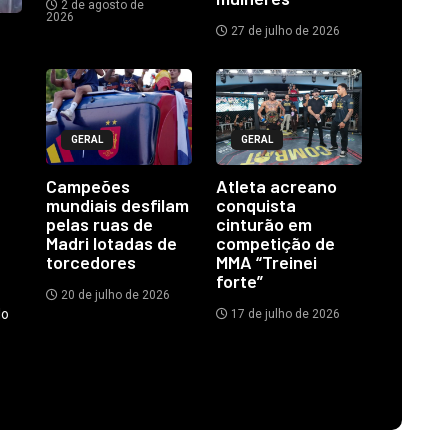
2 de agosto de
2026
27 de julho de 2026
GERAL
GERAL
Campeões
Atleta acreano
mundiais desfilam
conquista
pelas ruas de
cinturão em
Madri lotadas de
competição de
torcedores
MMA “Treinei
forte”
20 de julho de 2026
do
17 de julho de 2026
.