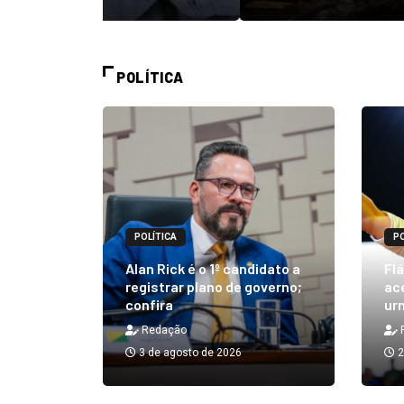
POLÍTICA
POLÍTICA
PO
m quibe
Alan Rick é o 1º candidato a
Flá
ue, na
registrar plano de governo;
ace
confira
urn
Redação
3 de agosto de 2026
2