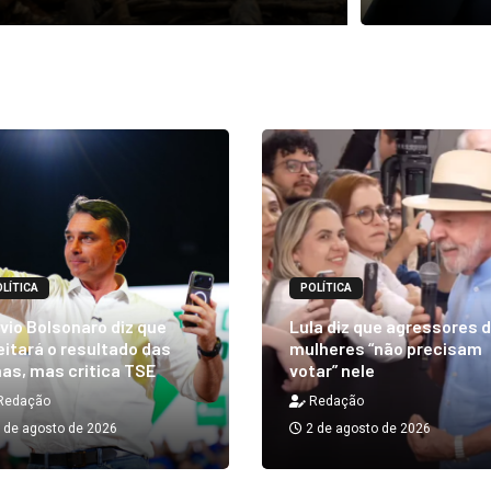
LÍTICA
POLÍTICA
vio Bolsonaro diz que
Lula diz que agressores 
itará o resultado das
mulheres “não precisam
as, mas critica TSE
votar” nele
Redação
Redação
 de agosto de 2026
2 de agosto de 2026