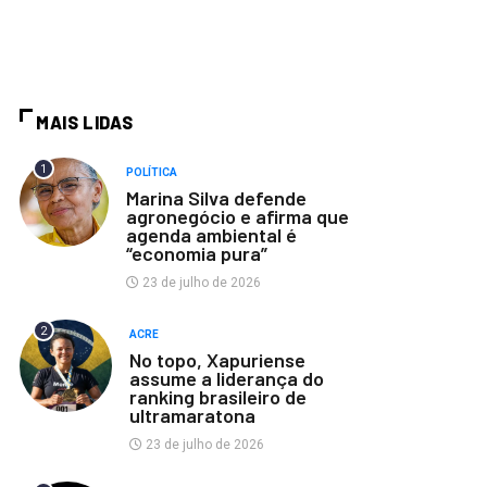
MAIS LIDAS
1
POLÍTICA
Marina Silva defende
agronegócio e afirma que
agenda ambiental é
“economia pura”
23 de julho de 2026
2
ACRE
No topo, Xapuriense
assume a liderança do
ranking brasileiro de
ultramaratona
23 de julho de 2026