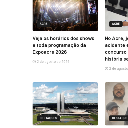
ACRE
ACRE
Veja os horários dos shows
No Acre, 
e toda programação da
acidente 
Expoacre 2026
concurso 
história s
2 de agosto de 2026
2 de agosto
DESTAQUES
DESTAQUE