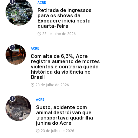
3
ACRE
Retirada de ingressos
para os shows da
Expoacre inicia nesta
quarta-feira
28 de julho de 2026
4
ACRE
Com alta de 6,3%, Acre
registra aumento de mortes
violentas e contraria queda
histórica da violência no
Brasil
23 de julho de 2026
5
ACRE
Susto, acidente com
animal destrói van que
transportava quadrilha
junina do Acre
23 de julho de 2026