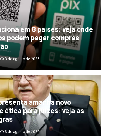
unciona em 8 países: veja onde
ros podem pagar compras
tão
3 de agosto de 2026
sApp bloqueia contas de
ios e gera onda de
presenta amanhã novo
 ética para juízes; veja as
amações na web
gras
3 de agosto de 2026
3 de agosto de 2026