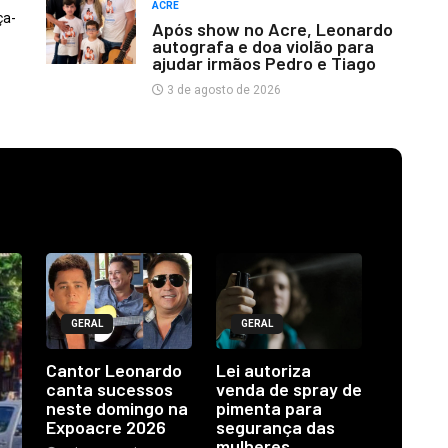
ACRE
ça-
Após show no Acre, Leonardo
autografa e doa violão para
ajudar irmãos Pedro e Tiago
3 de agosto de 2026
GERAL
GERAL
Cantor Leonardo
Lei autoriza
canta sucessos
venda de spray de
neste domingo na
pimenta para
Expoacre 2026
segurança das
mulheres