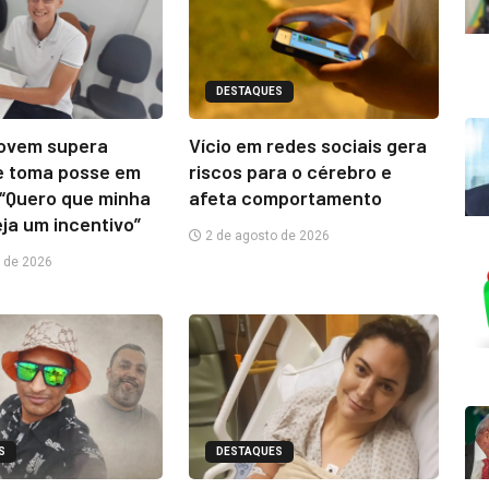
DESTAQUES
jovem supera
Vício em redes sociais gera
e toma posse em
riscos para o cérebro e
“Quero que minha
afeta comportamento
eja um incentivo”
2 de agosto de 2026
 de 2026
S
DESTAQUES