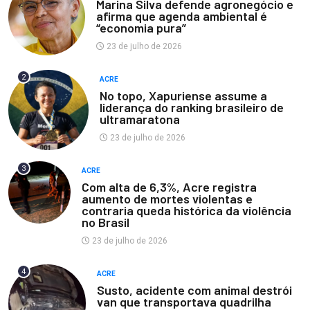
Marina Silva defende agronegócio e
afirma que agenda ambiental é
“economia pura”
23 de julho de 2026
2
ACRE
No topo, Xapuriense assume a
liderança do ranking brasileiro de
ultramaratona
23 de julho de 2026
3
ACRE
Com alta de 6,3%, Acre registra
aumento de mortes violentas e
contraria queda histórica da violência
no Brasil
23 de julho de 2026
4
ACRE
Susto, acidente com animal destrói
van que transportava quadrilha