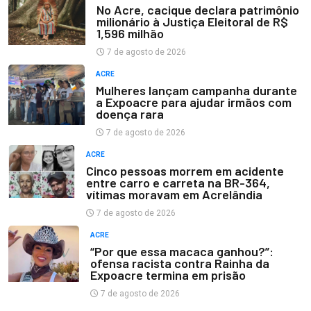
No Acre, cacique declara patrimônio
milionário à Justiça Eleitoral de R$
1,596 milhão
7 de agosto de 2026
ACRE
Mulheres lançam campanha durante
a Expoacre para ajudar irmãos com
doença rara
7 de agosto de 2026
ACRE
Cinco pessoas morrem em acidente
entre carro e carreta na BR-364,
vítimas moravam em Acrelândia
7 de agosto de 2026
ACRE
“Por que essa macaca ganhou?”:
ofensa racista contra Rainha da
Expoacre termina em prisão
7 de agosto de 2026