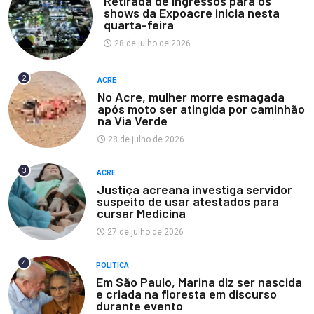
Retirada de ingressos para os
shows da Expoacre inicia nesta
quarta-feira
28 de julho de 2026
2
ACRE
No Acre, mulher morre esmagada
após moto ser atingida por caminhão
na Via Verde
28 de julho de 2026
3
ACRE
Justiça acreana investiga servidor
suspeito de usar atestados para
cursar Medicina
27 de julho de 2026
4
POLÍTICA
Em São Paulo, Marina diz ser nascida
e criada na floresta em discurso
durante evento