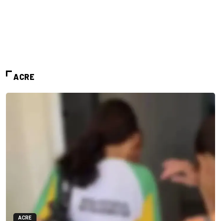
ACRE
ACRE