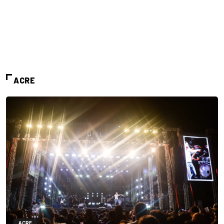
ACRE
ACRE