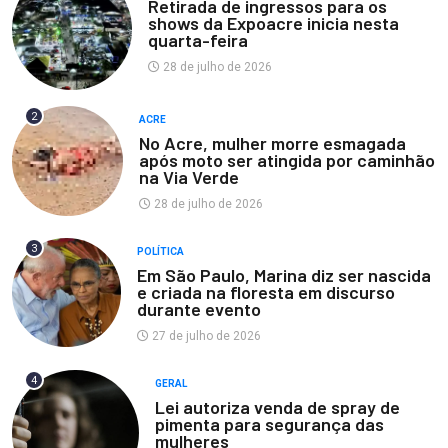
Retirada de ingressos para os
shows da Expoacre inicia nesta
quarta-feira
28 de julho de 2026
2
ACRE
No Acre, mulher morre esmagada
após moto ser atingida por caminhão
na Via Verde
28 de julho de 2026
3
POLÍTICA
Em São Paulo, Marina diz ser nascida
e criada na floresta em discurso
durante evento
27 de julho de 2026
4
GERAL
Lei autoriza venda de spray de
pimenta para segurança das
mulheres