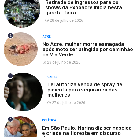
Retirada de ingressos para os
shows da Expoacre inicia nesta
quarta-feira
28 de julho de 2026
2
ACRE
No Acre, mulher morre esmagada
após moto ser atingida por caminhão
na Via Verde
28 de julho de 2026
3
GERAL
Lei autoriza venda de spray de
pimenta para segurança das
mulheres
27 de julho de 2026
4
POLÍTICA
Em São Paulo, Marina diz ser nascida
e criada na floresta em discurso