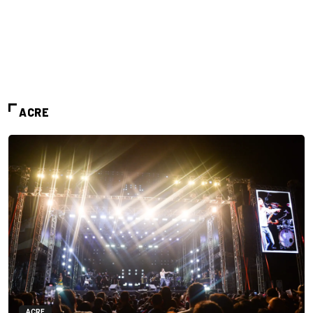
ACRE
ACRE