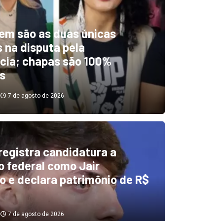
em são as duas únicas
 na disputa pela
cia; chapas são 100%
s
7 de agosto de 2026
 registra candidatura a
dentificou desvios de dinhei
 federal como Jair
o e declara patrimônio de R$
investigará emendas Pix
7 de agosto de 2026
7 de agosto de 2026