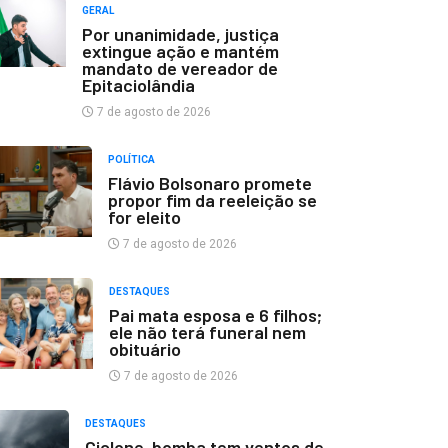
GERAL
Por unanimidade, justiça
extingue ação e mantém
mandato de vereador de
Epitaciolândia
7 de agosto de 2026
POLÍTICA
Flávio Bolsonaro promete
propor fim da reeleição se
for eleito
7 de agosto de 2026
DESTAQUES
Pai mata esposa e 6 filhos;
ele não terá funeral nem
obituário
7 de agosto de 2026
DESTAQUES
Ciclone-bomba tem ventos de