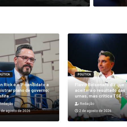
LÍTICA
POLÍTICA
n Rick é o 1º candidato a
Flávio Bolsonaro diz que
istrar plano de governo;
aceitará o resultado das
nfira
urnas, mas critica TSE
Redação
Redação
 de agosto de 2026
2 de agosto de 2026