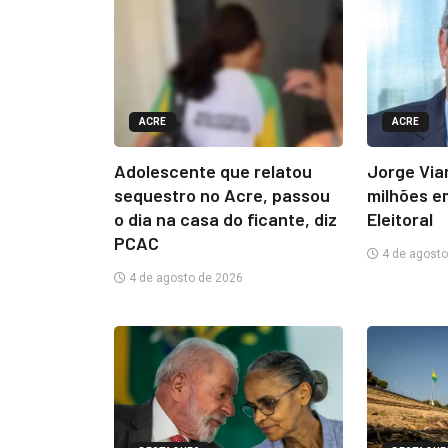
ACRE
ACRE
Adolescente que relatou
Jorge Via
sequestro no Acre, passou
milhões e
o dia na casa do ficante, diz
Eleitoral
PCAC
4 de agosto
4 de agosto de 2026