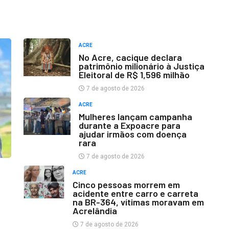
ACRE
No Acre, cacique declara
patrimônio milionário à Justiça
Eleitoral de R$ 1,596 milhão
7 de agosto de 2026
ACRE
Mulheres lançam campanha
durante a Expoacre para
ajudar irmãos com doença
rara
7 de agosto de 2026
ACRE
Cinco pessoas morrem em
acidente entre carro e carreta
na BR-364, vítimas moravam em
Acrelândia
7 de agosto de 2026