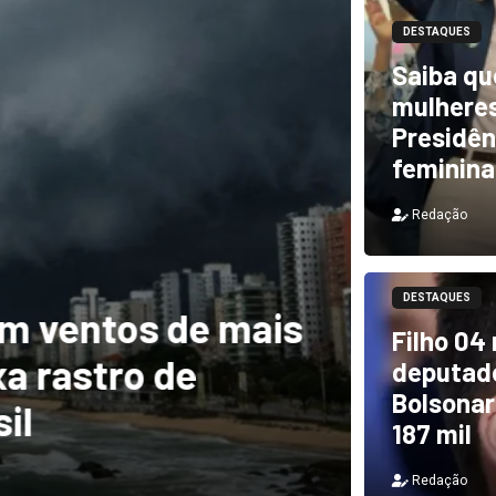
DESTAQUES
Saiba qu
mulheres
Presidên
feminina
Redação
DESTAQUES
m ventos de mais
DESTAQUES
Filho 04
a rastro de
TCU i
deputado
Bolsonar
il
e PF 
187 mil
Redação
Redação