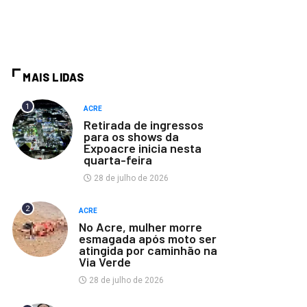
MAIS LIDAS
1
ACRE
Retirada de ingressos
para os shows da
Expoacre inicia nesta
quarta-feira
28 de julho de 2026
2
ACRE
No Acre, mulher morre
esmagada após moto ser
atingida por caminhão na
Via Verde
28 de julho de 2026