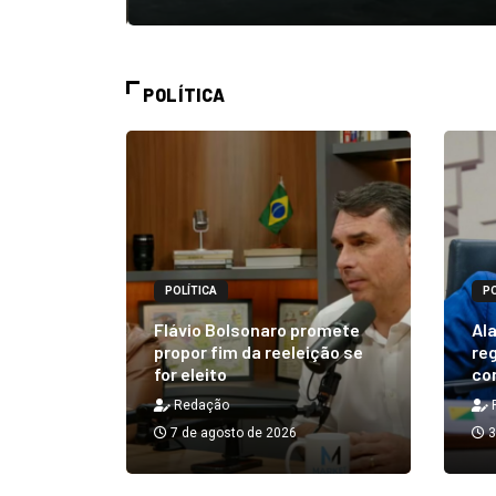
POLÍTICA
POLÍTICA
PO
alizará
 Rick ao
Flávio Bolsonaro promete
Ala
á em 25
propor fim da reeleição se
reg
for eleito
co
Redação
7 de agosto de 2026
3