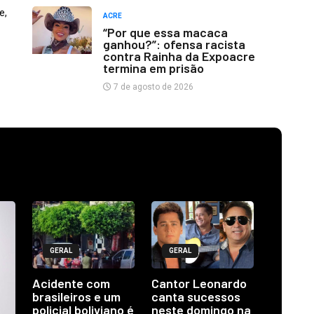
e,
ACRE
“Por que essa macaca
ganhou?”: ofensa racista
contra Rainha da Expoacre
termina em prisão
7 de agosto de 2026
GERAL
GERAL
Acidente com
Cantor Leonardo
brasileiros e um
canta sucessos
policial boliviano é
neste domingo na