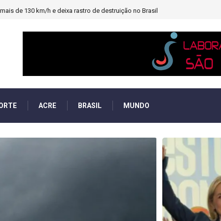
heiro e PF investigará emendas Pix
ORTE
ACRE
BRASIL
MUNDO