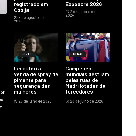
registrado em
Expoacre 2026
Cobija
2 de agosto de
2026
3 de agosto de
2026
GERAL
GERAL
Lei autoriza
Campeões
venda de spray de
mundiais desfilam
pimenta para
pelas ruas de
segurança das
Madri lotadas de
e
mulheres
torcedores
Por
es
27 de julho de 2026
20 de julho de 2026
se