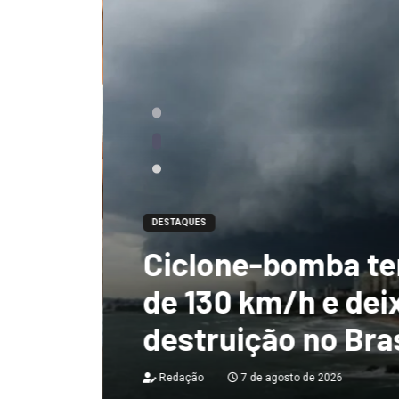
DESTAQUES
Ciclone-bomba te
 não
de 130 km/h e deix
destruição no Bras
Redação
7 de agosto de 2026