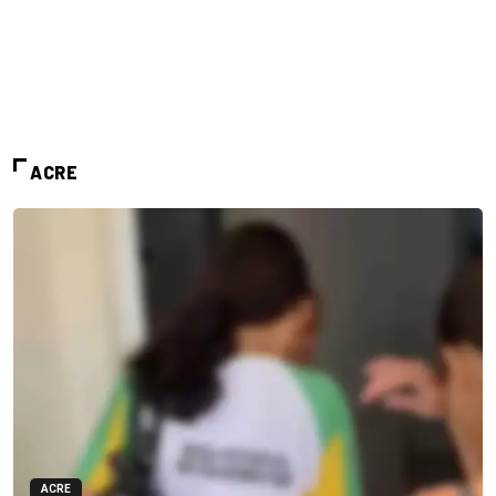
ACRE
ACRE