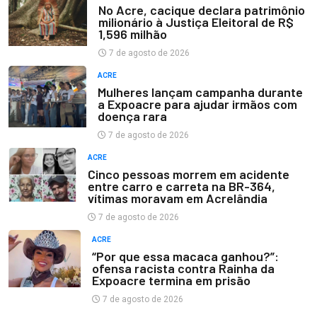
No Acre, cacique declara patrimônio
milionário à Justiça Eleitoral de R$
1,596 milhão
7 de agosto de 2026
ACRE
Mulheres lançam campanha durante
a Expoacre para ajudar irmãos com
doença rara
7 de agosto de 2026
ACRE
Cinco pessoas morrem em acidente
entre carro e carreta na BR-364,
vítimas moravam em Acrelândia
7 de agosto de 2026
ACRE
“Por que essa macaca ganhou?”:
ofensa racista contra Rainha da
Expoacre termina em prisão
7 de agosto de 2026