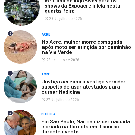
Retirada de ingressos para os
shows da Expoacre inicia nesta
quarta-feira
28 de julho de 2026
2
ACRE
No Acre, mulher morre esmagada
após moto ser atingida por caminhão
na Via Verde
28 de julho de 2026
3
ACRE
Justiça acreana investiga servidor
suspeito de usar atestados para
cursar Medicina
27 de julho de 2026
4
POLÍTICA
Em São Paulo, Marina diz ser nascida
e criada na floresta em discurso
durante evento