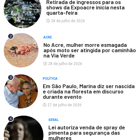
Retirada de ingressos para os
shows da Expoacre inicia nesta
quarta-feira
28 de julho de 2026
2
ACRE
No Acre, mulher morre esmagada
após moto ser atingida por caminhão
na Via Verde
28 de julho de 2026
3
POLÍTICA
Em São Paulo, Marina diz ser nascida
e criada na floresta em discurso
durante evento
27 de julho de 2026
4
GERAL
Lei autoriza venda de spray de
pimenta para segurança das
mulheres