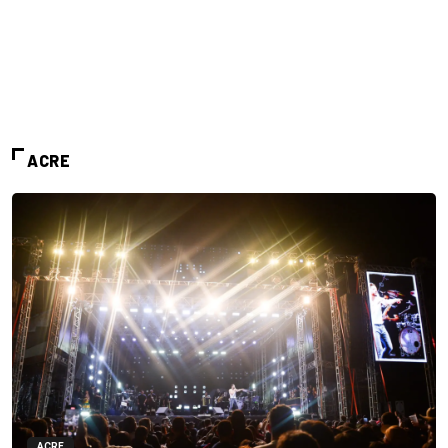
ACRE
ACRE