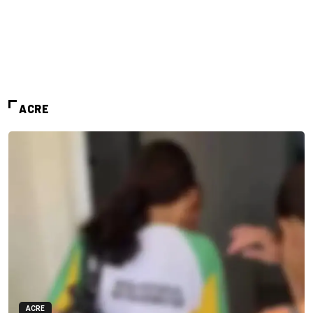
ACRE
ACRE