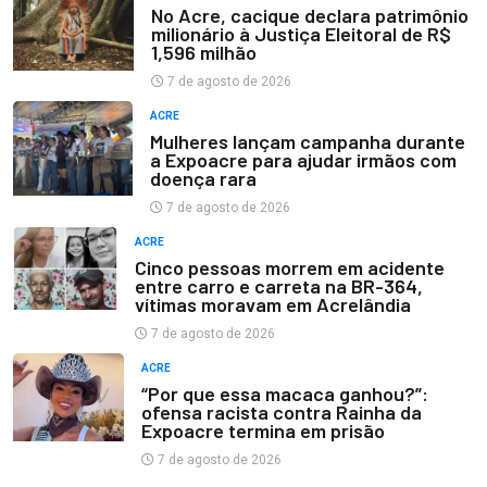
No Acre, cacique declara patrimônio
milionário à Justiça Eleitoral de R$
1,596 milhão
7 de agosto de 2026
ACRE
Mulheres lançam campanha durante
a Expoacre para ajudar irmãos com
doença rara
7 de agosto de 2026
ACRE
Cinco pessoas morrem em acidente
entre carro e carreta na BR-364,
vítimas moravam em Acrelândia
7 de agosto de 2026
ACRE
“Por que essa macaca ganhou?”:
ofensa racista contra Rainha da
Expoacre termina em prisão
7 de agosto de 2026