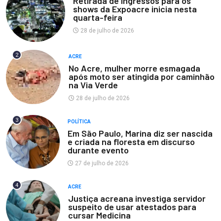
Retirada de ingressos para os
shows da Expoacre inicia nesta
quarta-feira
28 de julho de 2026
2
ACRE
No Acre, mulher morre esmagada
após moto ser atingida por caminhão
na Via Verde
28 de julho de 2026
3
POLÍTICA
Em São Paulo, Marina diz ser nascida
e criada na floresta em discurso
durante evento
27 de julho de 2026
4
ACRE
Justiça acreana investiga servidor
suspeito de usar atestados para
cursar Medicina