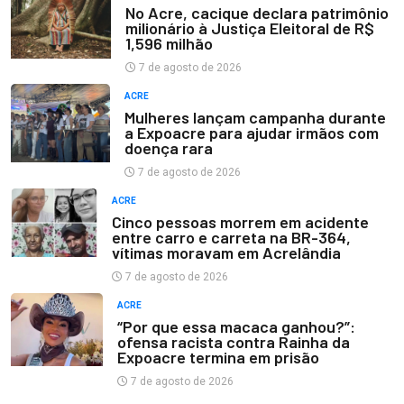
No Acre, cacique declara patrimônio
milionário à Justiça Eleitoral de R$
1,596 milhão
7 de agosto de 2026
ACRE
Mulheres lançam campanha durante
a Expoacre para ajudar irmãos com
doença rara
7 de agosto de 2026
ACRE
Cinco pessoas morrem em acidente
entre carro e carreta na BR-364,
vítimas moravam em Acrelândia
7 de agosto de 2026
ACRE
“Por que essa macaca ganhou?”:
ofensa racista contra Rainha da
Expoacre termina em prisão
7 de agosto de 2026