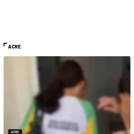
ACRE
ACRE