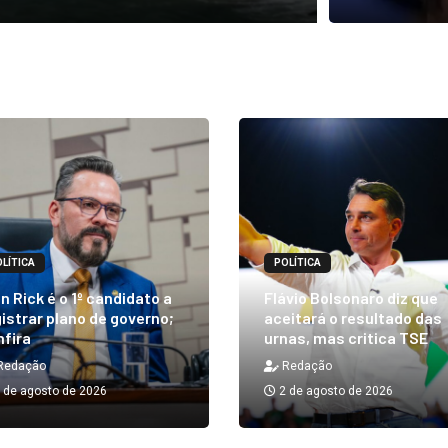
LÍTICA
POLÍTICA
n Rick é o 1º candidato a
Flávio Bolsonaro diz que
istrar plano de governo;
aceitará o resultado das
nfira
urnas, mas critica TSE
Redação
Redação
 de agosto de 2026
2 de agosto de 2026