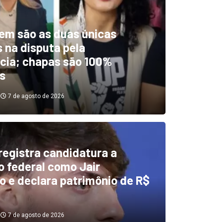
em são as duas únicas
 na disputa pela
cia; chapas são 100%
s
7 de agosto de 2026
 registra candidatura a
dentificou desvios de dinhei
 federal como Jair
o e declara patrimônio de R$
investigará emendas Pix
7 de agosto de 2026
7 de agosto de 2026