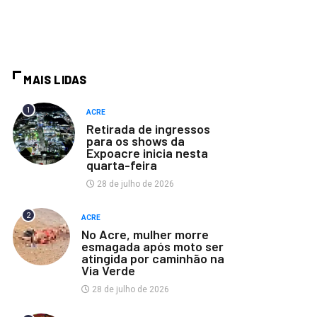
MAIS LIDAS
1
ACRE
Retirada de ingressos
para os shows da
Expoacre inicia nesta
quarta-feira
28 de julho de 2026
2
ACRE
No Acre, mulher morre
esmagada após moto ser
atingida por caminhão na
Via Verde
28 de julho de 2026