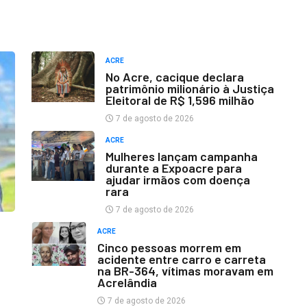
ACRE
No Acre, cacique declara
patrimônio milionário à Justiça
Eleitoral de R$ 1,596 milhão
7 de agosto de 2026
ACRE
Mulheres lançam campanha
durante a Expoacre para
ajudar irmãos com doença
rara
7 de agosto de 2026
ACRE
Cinco pessoas morrem em
acidente entre carro e carreta
na BR-364, vítimas moravam em
Acrelândia
7 de agosto de 2026