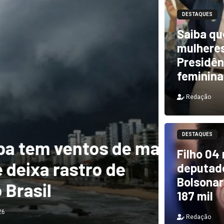
DESTAQUES
Saiba qu
mulheres
Presidên
feminina
Redação
DESTAQUES
m ventos de mais
DESTAQUES
Filho 04
a rastro de
TCU i
deputado
Bolsonar
il
e PF 
187 mil
Redação
Redação