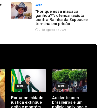
e,
ACRE
“Por que essa macaca
ganhou?”: ofensa racista
contra Rainha da Expoacre
termina em prisão
7 de agosto de 2026
GERAL
GERAL
Por unanimidade,
Acidente com
justiça extingue
brasileiros e um
ação e mantém
policial boliviano é