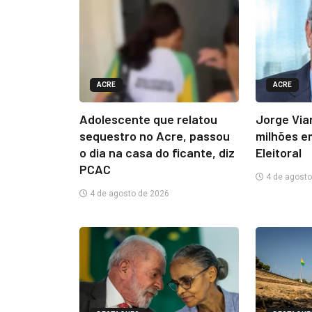
ACRE
ACRE
Adolescente que relatou
Jorge Via
sequestro no Acre, passou
milhões e
o dia na casa do ficante, diz
Eleitoral
PCAC
4 de agosto
4 de agosto de 2026