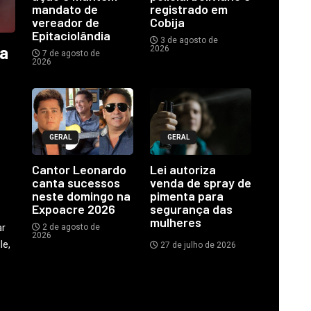
mandato de
registrado em
vereador de
Cobija
Epitaciolândia
3 de agosto de
ia
2026
7 de agosto de
2026
GERAL
GERAL
o
Cantor Leonardo
Lei autoriza
canta sucessos
venda de spray de
neste domingo na
pimenta para
Expoacre 2026
segurança das
mulheres
ar
2 de agosto de
2026
le,
27 de julho de 2026