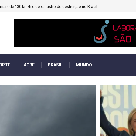
heiro e PF investigará emendas Pix
ORTE
ACRE
BRASIL
MUNDO