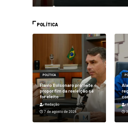
POLÍTICA
POLÍTICA
PO
alizará
 Rick ao
Flávio Bolsonaro promete
Ala
á em 25
propor fim da reeleição se
reg
for eleito
co
Redação
7 de agosto de 2026
3