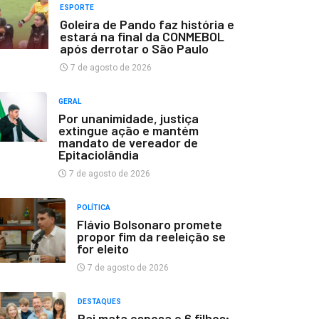
ESPORTE
Goleira de Pando faz história e
estará na final da CONMEBOL
após derrotar o São Paulo
7 de agosto de 2026
GERAL
Por unanimidade, justiça
extingue ação e mantém
mandato de vereador de
Epitaciolândia
7 de agosto de 2026
POLÍTICA
Flávio Bolsonaro promete
propor fim da reeleição se
for eleito
7 de agosto de 2026
DESTAQUES
Pai mata esposa e 6 filhos;