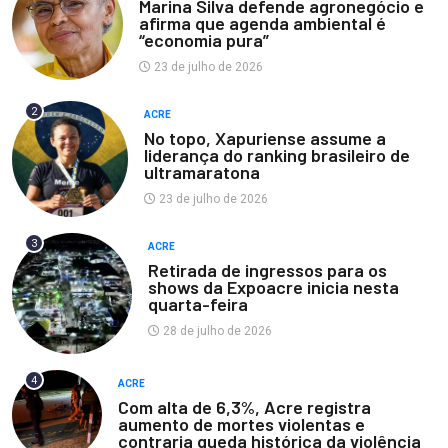
Marina Silva defende agronegócio e
afirma que agenda ambiental é
“economia pura”
23 de julho de 2026
2
ACRE
No topo, Xapuriense assume a
liderança do ranking brasileiro de
ultramaratona
23 de julho de 2026
3
ACRE
Retirada de ingressos para os
shows da Expoacre inicia nesta
quarta-feira
28 de julho de 2026
4
ACRE
Com alta de 6,3%, Acre registra
aumento de mortes violentas e
contraria queda histórica da violência