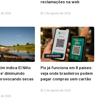
reclamações na web
 de 2026
3 de agosto de 2026
S
DESTAQUES
im indica El Niño
Pix já funciona em 8 países:
te’ diminuindo
veja onde brasileiros podem
provocando secas
pagar compras sem cartão
3 de agosto de 2026
 de 2026