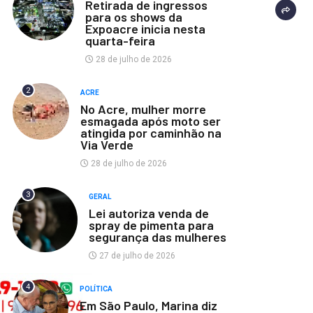
Retirada de ingressos
para os shows da
Expoacre inicia nesta
quarta-feira
28 de julho de 2026
2
ACRE
No Acre, mulher morre
esmagada após moto ser
atingida por caminhão na
Via Verde
28 de julho de 2026
3
GERAL
Lei autoriza venda de
spray de pimenta para
segurança das mulheres
27 de julho de 2026
4
POLÍTICA
Em São Paulo, Marina diz