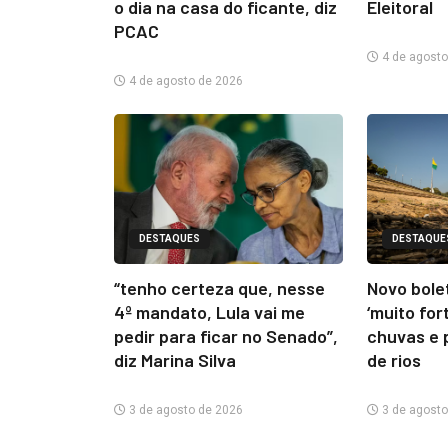
o dia na casa do ficante, diz
Eleitoral
PCAC
4 de agosto
4 de agosto de 2026
DESTAQUES
DESTAQUE
“tenho certeza que, nesse
Novo bolet
4º mandato, Lula vai me
‘muito for
pedir para ficar no Senado”,
chuvas e 
diz Marina Silva
de rios
3 de agosto de 2026
3 de agosto