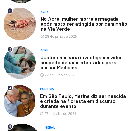
2
ACRE
No Acre, mulher morre esmagada
após moto ser atingida por caminhão
na Via Verde
28 de julho de 2026
3
ACRE
Justiça acreana investiga servidor
suspeito de usar atestados para
cursar Medicina
27 de julho de 2026
4
POLÍTICA
Em São Paulo, Marina diz ser nascida
e criada na floresta em discurso
durante evento
27 de julho de 2026
5
GERAL