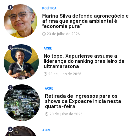
1
POLÍTICA
Marina Silva defende agronegócio e
afirma que agenda ambiental é
“economia pura”
23 de julho de 2026
2
ACRE
No topo, Xapuriense assume a
liderança do ranking brasileiro de
ultramaratona
23 de julho de 2026
3
ACRE
Retirada de ingressos para os
shows da Expoacre inicia nesta
quarta-feira
28 de julho de 2026
4
ACRE