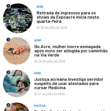
1
ACRE
Retirada de ingressos para os
shows da Expoacre inicia nesta
quarta-feira
28 de julho de 2026
2
ACRE
No Acre, mulher morre esmagada
após moto ser atingida por caminhão
na Via Verde
28 de julho de 2026
3
ACRE
Justiça acreana investiga servidor
suspeito de usar atestados para
cursar Medicina
27 de julho de 2026
4
POLÍTICA