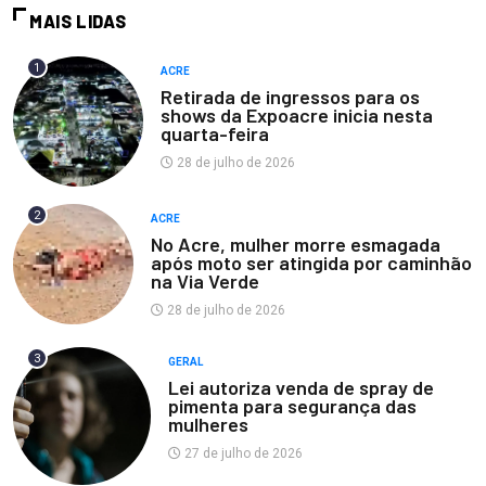
MAIS LIDAS
1
ACRE
Retirada de ingressos para os
shows da Expoacre inicia nesta
quarta-feira
28 de julho de 2026
2
ACRE
No Acre, mulher morre esmagada
após moto ser atingida por caminhão
na Via Verde
28 de julho de 2026
3
GERAL
Lei autoriza venda de spray de
pimenta para segurança das
mulheres
27 de julho de 2026