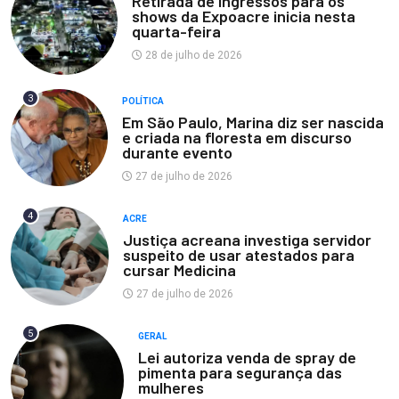
Retirada de ingressos para os
shows da Expoacre inicia nesta
quarta-feira
28 de julho de 2026
3
POLÍTICA
Em São Paulo, Marina diz ser nascida
e criada na floresta em discurso
durante evento
27 de julho de 2026
4
ACRE
Justiça acreana investiga servidor
suspeito de usar atestados para
cursar Medicina
27 de julho de 2026
5
GERAL
Lei autoriza venda de spray de
pimenta para segurança das
mulheres