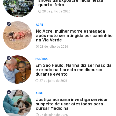
shows da Expoacre inicia nesta
quarta-feira
28 de julho de 2026
2
ACRE
No Acre, mulher morre esmagada
após moto ser atingida por caminhão
na Via Verde
28 de julho de 2026
3
POLÍTICA
Em São Paulo, Marina diz ser nascida
e criada na floresta em discurso
durante evento
27 de julho de 2026
4
ACRE
Justiça acreana investiga servidor
suspeito de usar atestados para
cursar Medicina
27 de julho de 2026