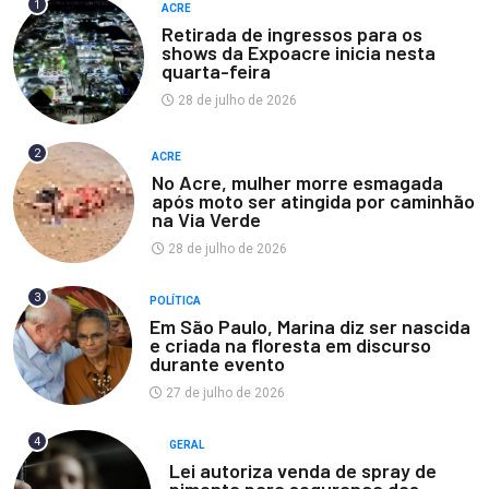
1
ACRE
Retirada de ingressos para os
shows da Expoacre inicia nesta
quarta-feira
28 de julho de 2026
2
ACRE
No Acre, mulher morre esmagada
após moto ser atingida por caminhão
na Via Verde
28 de julho de 2026
3
POLÍTICA
Em São Paulo, Marina diz ser nascida
e criada na floresta em discurso
durante evento
27 de julho de 2026
4
GERAL
Lei autoriza venda de spray de