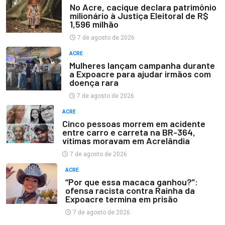
No Acre, cacique declara patrimônio
milionário à Justiça Eleitoral de R$
1,596 milhão
7 de agosto de 2026
ACRE
Mulheres lançam campanha durante
a Expoacre para ajudar irmãos com
doença rara
7 de agosto de 2026
ACRE
Cinco pessoas morrem em acidente
entre carro e carreta na BR-364,
vítimas moravam em Acrelândia
7 de agosto de 2026
ACRE
“Por que essa macaca ganhou?”:
ofensa racista contra Rainha da
Expoacre termina em prisão
7 de agosto de 2026