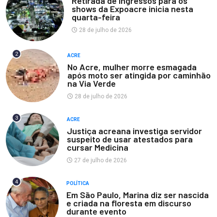
Retirada de ingressos para os
shows da Expoacre inicia nesta
quarta-feira
28 de julho de 2026
2
ACRE
No Acre, mulher morre esmagada
após moto ser atingida por caminhão
na Via Verde
28 de julho de 2026
3
ACRE
Justiça acreana investiga servidor
suspeito de usar atestados para
cursar Medicina
27 de julho de 2026
4
POLÍTICA
Em São Paulo, Marina diz ser nascida
e criada na floresta em discurso
durante evento