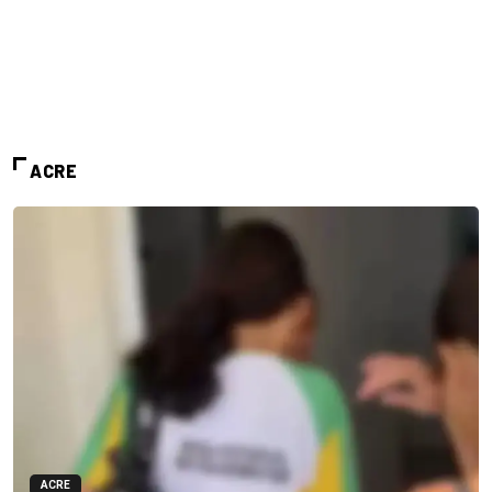
ACRE
ACRE