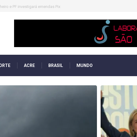
heiro e PF investigará emendas Pix
ORTE
ACRE
BRASIL
MUNDO