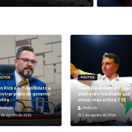
LÍTICA
POLÍTICA
n Rick é o 1º candidato a
Flávio Bolsonaro diz que
istrar plano de governo;
aceitará o resultado das
nfira
urnas, mas critica TSE
Redação
Redação
 de agosto de 2026
2 de agosto de 2026