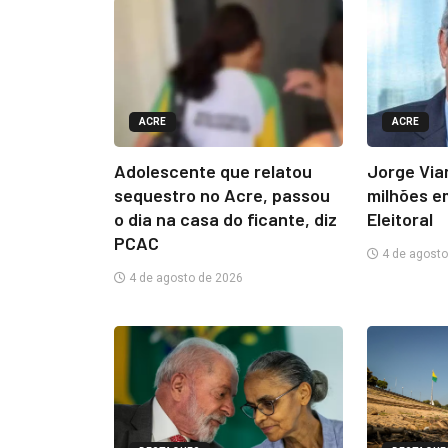
ACRE
ACRE
Adolescente que relatou
Jorge Via
sequestro no Acre, passou
milhões e
o dia na casa do ficante, diz
Eleitoral
PCAC
4 de agosto
4 de agosto de 2026