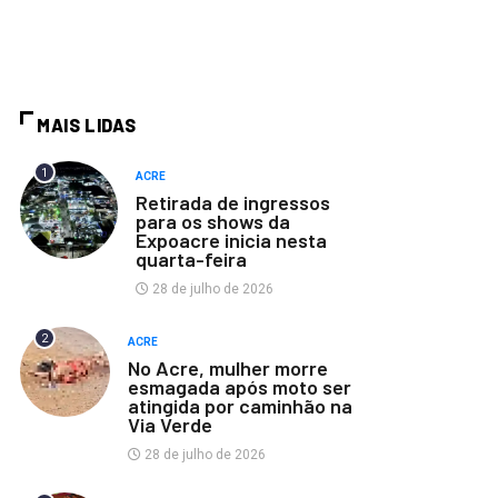
MAIS LIDAS
1
ACRE
Retirada de ingressos
para os shows da
Expoacre inicia nesta
quarta-feira
28 de julho de 2026
2
ACRE
No Acre, mulher morre
esmagada após moto ser
atingida por caminhão na
Via Verde
28 de julho de 2026