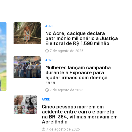
ACRE
No Acre, cacique declara
patrimônio milionário à Justiça
Eleitoral de R$ 1,596 milhão
7 de agosto de 2026
ACRE
Mulheres lançam campanha
durante a Expoacre para
ajudar irmãos com doença
rara
7 de agosto de 2026
ACRE
Cinco pessoas morrem em
acidente entre carro e carreta
na BR-364, vítimas moravam em
Acrelândia
7 de agosto de 2026