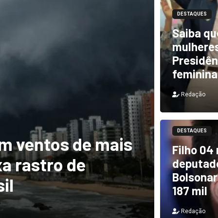
DESTAQUES
Saiba qu
mulheres
Presidên
feminina
Redação
DESTAQUES
m ventos de mais
DESTAQUES
Filho 04
a rastro de
TCU i
deputado
Bolsonar
il
e PF 
187 mil
Redação
Redação