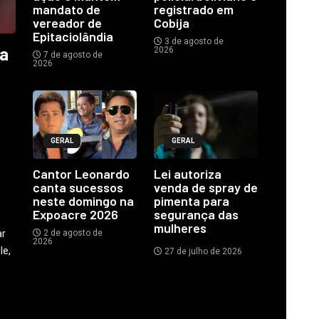
mandato de
registrado em
vereador de
Cobija
Epitaciolândia
3 de agosto de
ia
2026
7 de agosto de
2026
GERAL
GERAL
o
Cantor Leonardo
Lei autoriza
canta sucessos
venda de spray de
neste domingo na
pimenta para
Expoacre 2026
segurança das
mulheres
ar
2 de agosto de
2026
le,
27 de julho de 2026