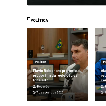
POLÍTICA
POLÍTICA
PO
alizará
 Rick ao
Flávio Bolsonaro promete
Ala
á em 25
propor fim da reeleição se
reg
for eleito
co
Redação
7 de agosto de 2026
3