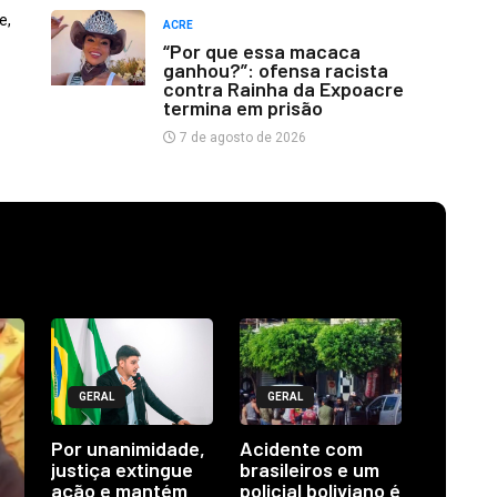
e,
ACRE
“Por que essa macaca
ganhou?”: ofensa racista
contra Rainha da Expoacre
termina em prisão
7 de agosto de 2026
GERAL
GERAL
Por unanimidade,
Acidente com
justiça extingue
brasileiros e um
ação e mantém
policial boliviano é