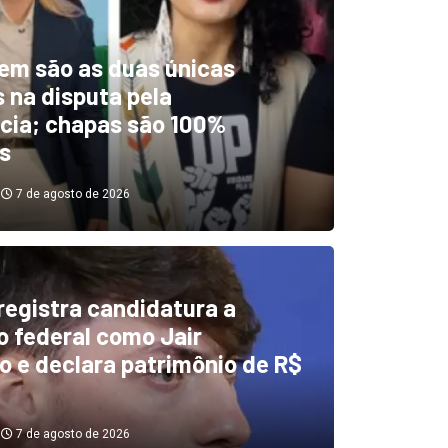
em são as duas únicas
 na disputa pela
cia; chapas são 100%
s
7 de agosto de 2026
 registra candidatura a
dentificou desvios de dinhei
 federal como Jair
o e declara patrimônio de R$
investigará emendas Pix
7 de agosto de 2026
7 de agosto de 2026