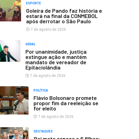
ESPORTE
Goleira de Pando faz história e
estará na final da CONMEBOL
após derrotar o São Paulo
7 de agosto de 2026
GERAL
Por unanimidade, justiça
extingue ação e mantém
mandato de vereador de
Epitaciolândia
7 de agosto de 2026
POLÍTICA
Flávio Bolsonaro promete
propor fim da reeleição se
for eleito
7 de agosto de 2026
DESTAQUES
Pai mata esposa e 6 filhos;