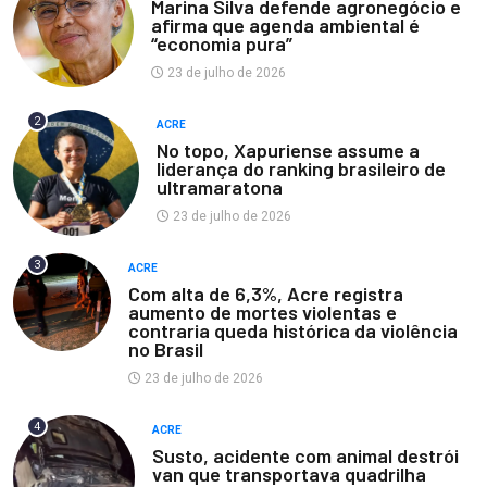
Marina Silva defende agronegócio e
afirma que agenda ambiental é
“economia pura”
23 de julho de 2026
2
ACRE
No topo, Xapuriense assume a
liderança do ranking brasileiro de
ultramaratona
23 de julho de 2026
3
ACRE
Com alta de 6,3%, Acre registra
aumento de mortes violentas e
contraria queda histórica da violência
no Brasil
23 de julho de 2026
4
ACRE
Susto, acidente com animal destrói
van que transportava quadrilha