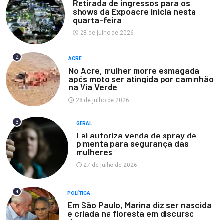
Retirada de ingressos para os
shows da Expoacre inicia nesta
quarta-feira
28 de julho de 2026
2
ACRE
No Acre, mulher morre esmagada
após moto ser atingida por caminhão
na Via Verde
28 de julho de 2026
3
GERAL
Lei autoriza venda de spray de
pimenta para segurança das
mulheres
27 de julho de 2026
4
POLÍTICA
Em São Paulo, Marina diz ser nascida
e criada na floresta em discurso