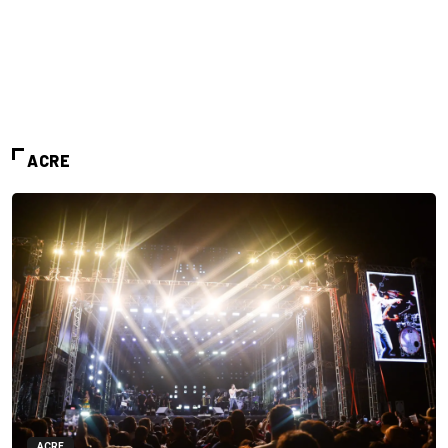
ACRE
ACRE