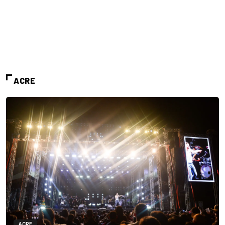
ACRE
ACRE