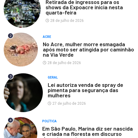
Retirada de ingressos para os
shows da Expoacre inicia nesta
quarta-feira
28 de julho de 2026
2
ACRE
No Acre, mulher morre esmagada
após moto ser atingida por caminhão
na Via Verde
28 de julho de 2026
3
GERAL
Lei autoriza venda de spray de
pimenta para segurança das
mulheres
27 de julho de 2026
4
POLÍTICA
Em São Paulo, Marina diz ser nascida
e criada na floresta em discurso