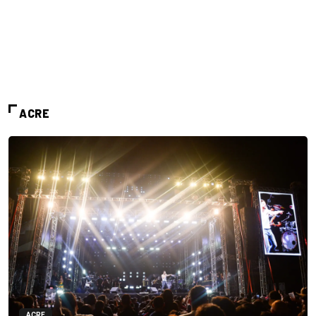
ACRE
ACRE