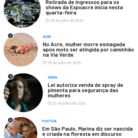
Retirada de ingressos para os
shows da Expoacre inicia nesta
quarta-feira
28 de julho de 2026
2
ACRE
No Acre, mulher morre esmagada
após moto ser atingida por caminhão
na Via Verde
28 de julho de 2026
3
GERAL
Lei autoriza venda de spray de
pimenta para segurança das
mulheres
27 de julho de 2026
4
POLÍTICA
Em São Paulo, Marina diz ser nascida
e criada na floresta em discurso