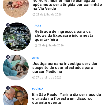
No Acre, mulher morre esmagada
após moto ser atingida por caminhão
na Via Verde
28 de julho de 2026
2
ACRE
Retirada de ingressos para os
shows da Expoacre inicia nesta
quarta-feira
28 de julho de 2026
3
ACRE
Justiça acreana investiga servidor
suspeito de usar atestados para
cursar Medicina
27 de julho de 2026
4
POLÍTICA
Em São Paulo, Marina diz ser nascida
e criada na floresta em discurso
durante evento