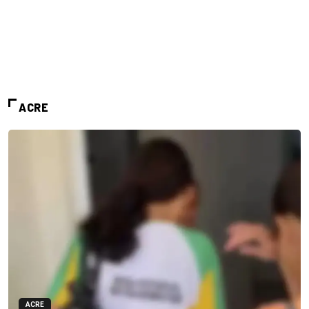
ACRE
ACRE