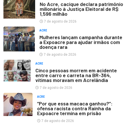
No Acre, cacique declara patrimônio
milionário à Justiça Eleitoral de R$
1,596 milhão
7 de agosto de 2026
ACRE
Mulheres lançam campanha durante
a Expoacre para ajudar irmãos com
doença rara
7 de agosto de 2026
ACRE
Cinco pessoas morrem em acidente
entre carro e carreta na BR-364,
vítimas moravam em Acrelândia
7 de agosto de 2026
ACRE
“Por que essa macaca ganhou?”:
ofensa racista contra Rainha da
Expoacre termina em prisão
7 de agosto de 2026