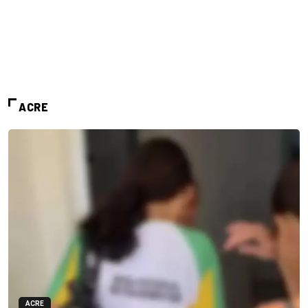
ACRE
ACRE