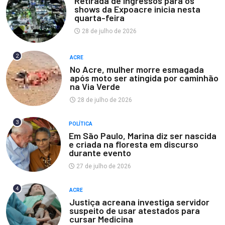
Retirada de ingressos para os
shows da Expoacre inicia nesta
quarta-feira
28 de julho de 2026
2
ACRE
No Acre, mulher morre esmagada
após moto ser atingida por caminhão
na Via Verde
28 de julho de 2026
3
POLÍTICA
Em São Paulo, Marina diz ser nascida
e criada na floresta em discurso
durante evento
27 de julho de 2026
4
ACRE
Justiça acreana investiga servidor
suspeito de usar atestados para
cursar Medicina