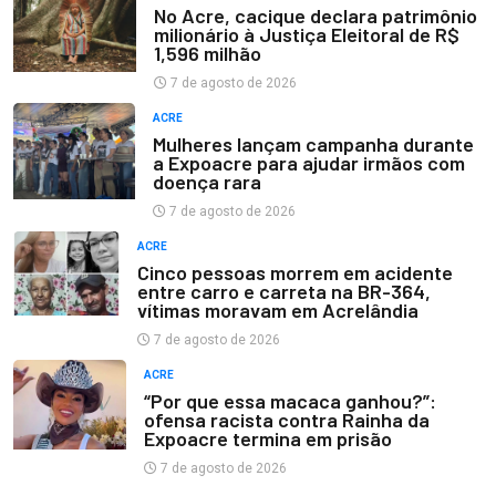
No Acre, cacique declara patrimônio
milionário à Justiça Eleitoral de R$
1,596 milhão
7 de agosto de 2026
ACRE
Mulheres lançam campanha durante
a Expoacre para ajudar irmãos com
doença rara
7 de agosto de 2026
ACRE
Cinco pessoas morrem em acidente
entre carro e carreta na BR-364,
vítimas moravam em Acrelândia
7 de agosto de 2026
ACRE
“Por que essa macaca ganhou?”:
ofensa racista contra Rainha da
Expoacre termina em prisão
7 de agosto de 2026