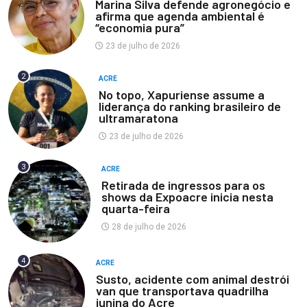
Marina Silva defende agronegócio e
afirma que agenda ambiental é
“economia pura”
23 de julho de 2026
2
ACRE
No topo, Xapuriense assume a
liderança do ranking brasileiro de
ultramaratona
23 de julho de 2026
3
ACRE
Retirada de ingressos para os
shows da Expoacre inicia nesta
quarta-feira
28 de julho de 2026
4
ACRE
Susto, acidente com animal destrói
van que transportava quadrilha
junina do Acre