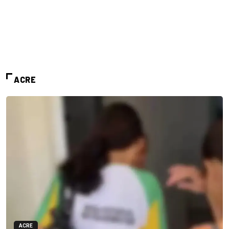
ACRE
ACRE