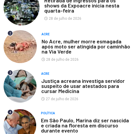
Retirada de ingressos para os
shows da Expoacre inicia nesta
quarta-feira
28 de julho de 2026
2
ACRE
No Acre, mulher morre esmagada
após moto ser atingida por caminhão
na Via Verde
28 de julho de 2026
3
ACRE
Justiça acreana investiga servidor
suspeito de usar atestados para
cursar Medicina
27 de julho de 2026
4
POLÍTICA
Em São Paulo, Marina diz ser nascida
e criada na floresta em discurso
durante evento