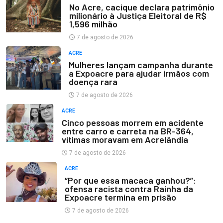
No Acre, cacique declara patrimônio
milionário à Justiça Eleitoral de R$
1,596 milhão
7 de agosto de 2026
ACRE
Mulheres lançam campanha durante
a Expoacre para ajudar irmãos com
doença rara
7 de agosto de 2026
ACRE
Cinco pessoas morrem em acidente
entre carro e carreta na BR-364,
vítimas moravam em Acrelândia
7 de agosto de 2026
ACRE
“Por que essa macaca ganhou?”:
ofensa racista contra Rainha da
Expoacre termina em prisão
7 de agosto de 2026