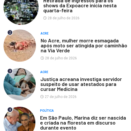
Retirada de ingressos para os
shows da Expoacre inicia nesta
quarta-feira
28 de julho de 2026
2
ACRE
No Acre, mulher morre esmagada
após moto ser atingida por caminhão
na Via Verde
28 de julho de 2026
3
ACRE
Justiça acreana investiga servidor
suspeito de usar atestados para
cursar Medicina
27 de julho de 2026
4
POLÍTICA
Em São Paulo, Marina diz ser nascida
e criada na floresta em discurso
durante evento