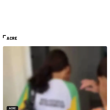
ACRE
ACRE