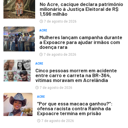
No Acre, cacique declara patrimônio
milionário à Justiça Eleitoral de R$
1,596 milhão
7 de agosto de 2026
ACRE
Mulheres lançam campanha durante
a Expoacre para ajudar irmãos com
doença rara
7 de agosto de 2026
ACRE
Cinco pessoas morrem em acidente
entre carro e carreta na BR-364,
vítimas moravam em Acrelândia
7 de agosto de 2026
ACRE
“Por que essa macaca ganhou?”:
ofensa racista contra Rainha da
Expoacre termina em prisão
7 de agosto de 2026