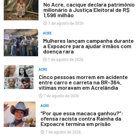
No Acre, cacique declara patrimônio
milionário à Justiça Eleitoral de R$
1,596 milhão
7 de agosto de 2026
ACRE
Mulheres lançam campanha durante
a Expoacre para ajudar irmãos com
doença rara
7 de agosto de 2026
ACRE
Cinco pessoas morrem em acidente
entre carro e carreta na BR-364,
vítimas moravam em Acrelândia
7 de agosto de 2026
ACRE
“Por que essa macaca ganhou?”:
ofensa racista contra Rainha da
Expoacre termina em prisão
7 de agosto de 2026