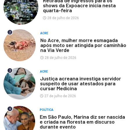
Retirada de ingressos para os
shows da Expoacre inicia nesta
quarta-feira
28 de julho de 2026
2
ACRE
No Acre, mulher morre esmagada
após moto ser atingida por caminhão
na Via Verde
28 de julho de 2026
3
ACRE
Justiça acreana investiga servidor
suspeito de usar atestados para
cursar Medicina
27 de julho de 2026
4
POLÍTICA
Em São Paulo, Marina diz ser nascida
e criada na floresta em discurso
durante evento