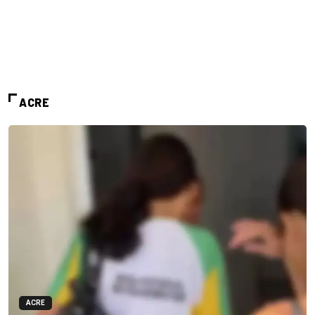
ACRE
ACRE