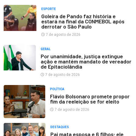
ESPORTE
Goleira de Pando faz história e
estará na final da CONMEBOL após
derrotar o São Paulo
7 de agosto de 2026
GERAL
Por unanimidade, justiça extingue
ação e mantém mandato de vereador
de Epitaciolândia
7 de agosto de 2026
POLÍTICA
Flávio Bolsonaro promete propor
fim da reeleição se for eleito
7 de agosto de 2026
DESTAQUES
Pai mata esposa e 6 filhos; ele