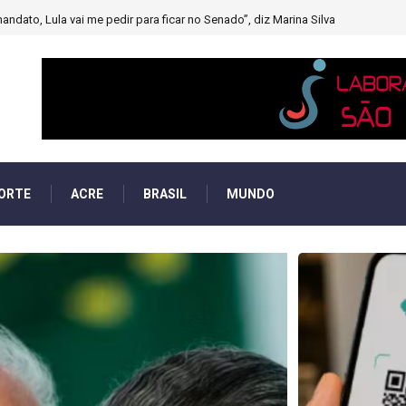
muito forte’ diminuindo chuvas e provocando secas de rios
ORTE
ACRE
BRASIL
MUNDO