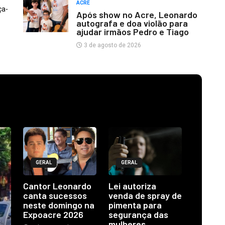
ACRE
ça-
Após show no Acre, Leonardo
autografa e doa violão para
ajudar irmãos Pedro e Tiago
3 de agosto de 2026
GERAL
GERAL
Cantor Leonardo
Lei autoriza
canta sucessos
venda de spray de
neste domingo na
pimenta para
Expoacre 2026
segurança das
mulheres