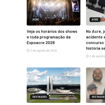
ACRE
ACRE
Veja os horários dos shows
No Acre, 
e toda programação da
acidente 
Expoacre 2026
concurso 
história s
2 de agosto de 2026
2 de agosto
DESTAQUES
DESTAQUE