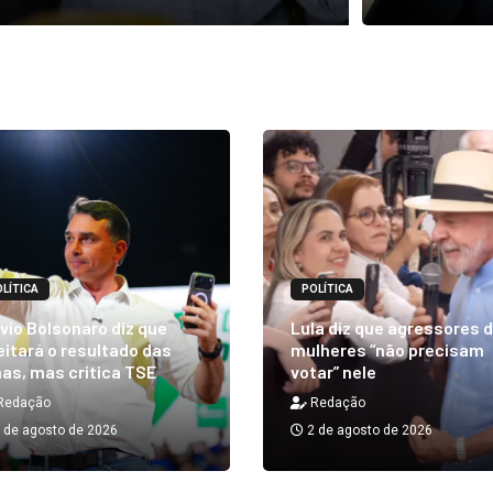
LÍTICA
POLÍTICA
vio Bolsonaro diz que
Lula diz que agressores 
itará o resultado das
mulheres “não precisam
as, mas critica TSE
votar” nele
Redação
Redação
 de agosto de 2026
2 de agosto de 2026