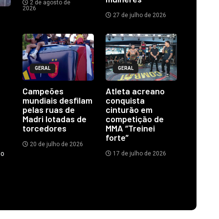
2 de agosto de
2026
27 de julho de 2026
GERAL
GERAL
Campeões
Atleta acreano
mundiais desfilam
conquista
pelas ruas de
cinturão em
Madri lotadas de
competição de
torcedores
MMA “Treinei
forte”
20 de julho de 2026
do
17 de julho de 2026
.