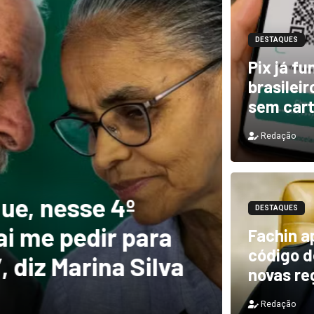
DESTAQUES
Pix já f
brasilei
sem car
Redação
DESTAQUES
e, nesse 4º
Novo 
DESTAQUES
 me pedir para
forte
Fachin a
código de
diz Marina Silva
provo
novas re
Redação
Redação