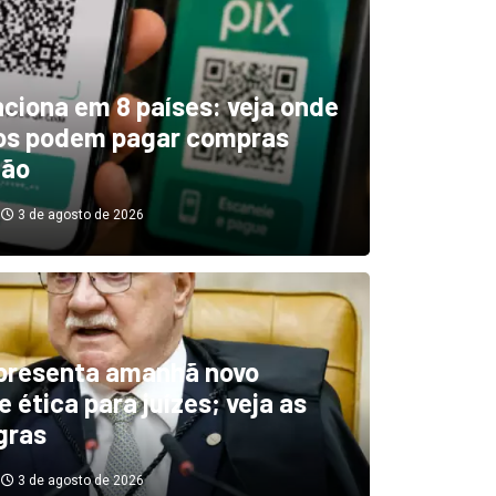
unciona em 8 países: veja onde
ros podem pagar compras
tão
3 de agosto de 2026
boletim indica El Niño ‘muit
’ diminuindo chuvas e
presenta amanhã novo
 ética para juízes; veja as
cando secas de rios
gras
3 de agosto de 2026
3 de agosto de 2026