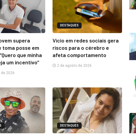
DESTAQUES
jovem supera
Vício em redes sociais gera
e toma posse em
riscos para o cérebro e
“Quero que minha
afeta comportamento
eja um incentivo”
2 de agosto de 2026
 de 2026
S
DESTAQUES