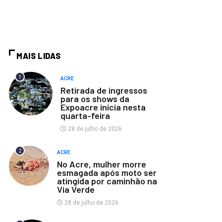
MAIS LIDAS
1
ACRE
Retirada de ingressos
para os shows da
Expoacre inicia nesta
quarta-feira
28 de julho de 2026
2
ACRE
No Acre, mulher morre
esmagada após moto ser
atingida por caminhão na
Via Verde
28 de julho de 2026