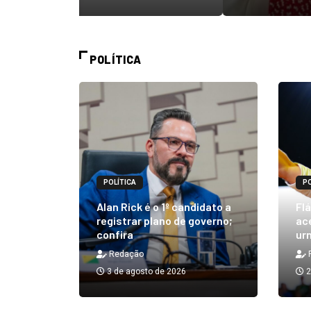
POLÍTICA
POLÍTICA
PO
m quibe
Alan Rick é o 1º candidato a
Flá
ue, na
registrar plano de governo;
ace
confira
urn
Redação
3 de agosto de 2026
2