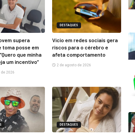
DESTAQUES
jovem supera
Vício em redes sociais gera
e toma posse em
riscos para o cérebro e
“Quero que minha
afeta comportamento
eja um incentivo”
2 de agosto de 2026
 de 2026
S
DESTAQUES