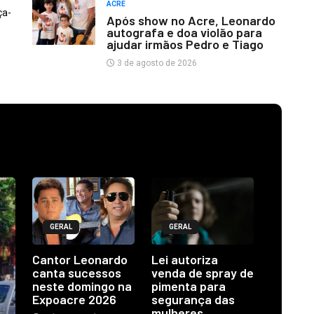
ACRE
ça-
Após show no Acre, Leonardo
autografa e doa violão para
ajudar irmãos Pedro e Tiago
3 de agosto de 2026
GERAL
GERAL
Cantor Leonardo
Lei autoriza
canta sucessos
venda de spray de
neste domingo na
pimenta para
Expoacre 2026
segurança das
mulheres