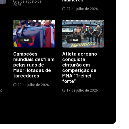
2 de agosto de
2026
27 de julho de 2026
GERAL
GERAL
Campeões
Atleta acreano
mundiais desfilam
conquista
pelas ruas de
cinturão em
Madri lotadas de
competição de
torcedores
MMA “Treinei
forte”
20 de julho de 2026
do
17 de julho de 2026
.