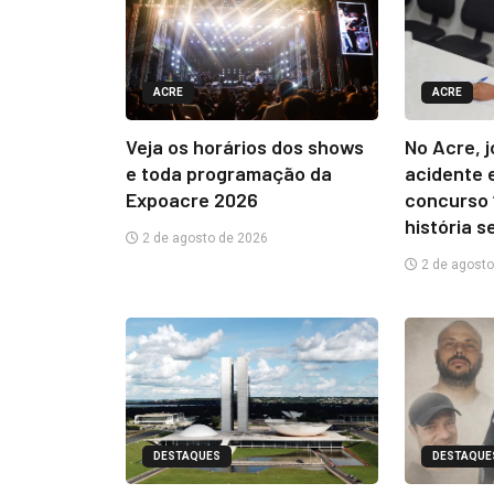
ACRE
ACRE
Veja os horários dos shows
No Acre, 
e toda programação da
acidente 
Expoacre 2026
concurso 
história s
2 de agosto de 2026
2 de agosto
DESTAQUES
DESTAQUE