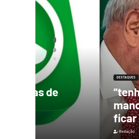
DESTAQUES
“tenho certeza qu
mandato, Lula vai
ficar no Senado”, 
Redação
3 de agosto de 2026