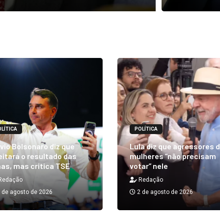
LÍTICA
POLÍTICA
vio Bolsonaro diz que
Lula diz que agressores 
itará o resultado das
mulheres “não precisam
as, mas critica TSE
votar” nele
Redação
Redação
 de agosto de 2026
2 de agosto de 2026