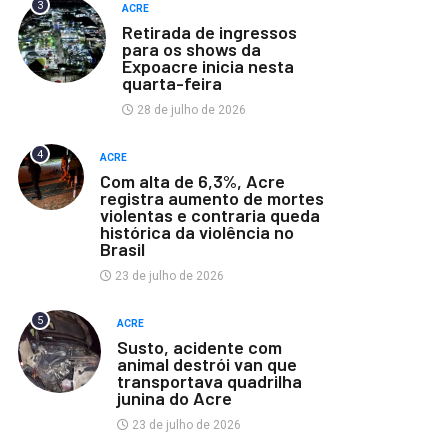
3
ACRE
Retirada de ingressos
para os shows da
Expoacre inicia nesta
quarta-feira
28 de julho de 2026
4
ACRE
Com alta de 6,3%, Acre
registra aumento de mortes
violentas e contraria queda
histórica da violência no
Brasil
23 de julho de 2026
5
ACRE
Susto, acidente com
animal destrói van que
transportava quadrilha
junina do Acre
23 de julho de 2026