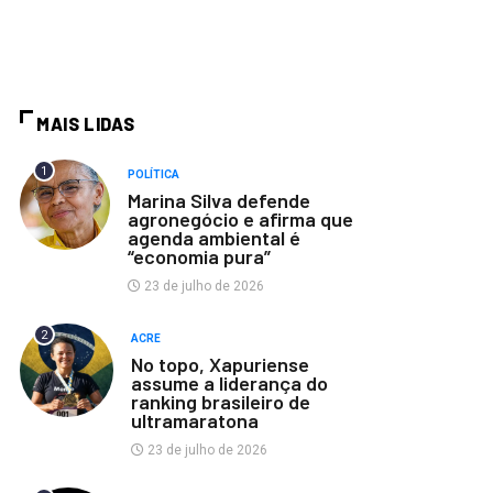
MAIS LIDAS
1
POLÍTICA
Marina Silva defende
agronegócio e afirma que
agenda ambiental é
“economia pura”
23 de julho de 2026
2
ACRE
No topo, Xapuriense
assume a liderança do
ranking brasileiro de
ultramaratona
23 de julho de 2026