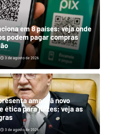
unciona em 8 países: veja onde
ros podem pagar compras
tão
3 de agosto de 2026
boletim indica El Niño ‘muit
’ diminuindo chuvas e
presenta amanhã novo
 ética para juízes; veja as
cando secas de rios
gras
3 de agosto de 2026
3 de agosto de 2026