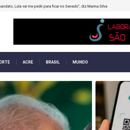
muito forte’ diminuindo chuvas e provocando secas de rios
ORTE
ACRE
BRASIL
MUNDO