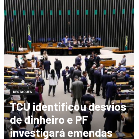
DESTAQUES
TCU identificou desvios
de dinheiro e PF
investigará emendas