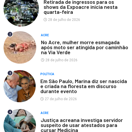
Retirada de ingressos para os
shows da Expoacre inicia nesta
quarta-feira
28 de julho de 2026
2
ACRE
No Acre, mulher morre esmagada
após moto ser atingida por caminhão
na Via Verde
28 de julho de 2026
3
POLÍTICA
Em São Paulo, Marina diz ser nascida
e criada na floresta em discurso
durante evento
27 de julho de 2026
4
ACRE
Justiça acreana investiga servidor
suspeito de usar atestados para
cursar Medicina