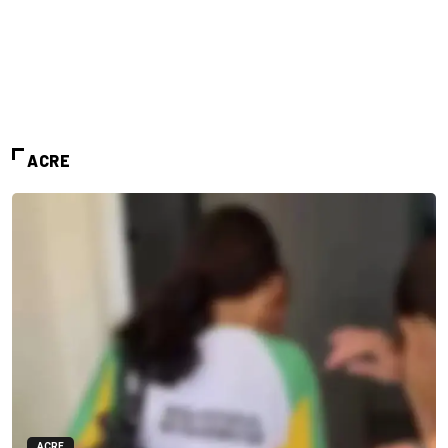
ACRE
ACRE