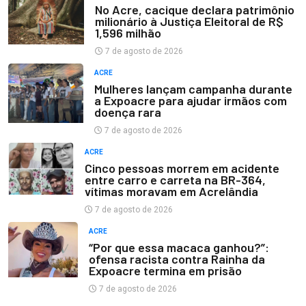
No Acre, cacique declara patrimônio
milionário à Justiça Eleitoral de R$
1,596 milhão
7 de agosto de 2026
ACRE
Mulheres lançam campanha durante
a Expoacre para ajudar irmãos com
doença rara
7 de agosto de 2026
ACRE
Cinco pessoas morrem em acidente
entre carro e carreta na BR-364,
vítimas moravam em Acrelândia
7 de agosto de 2026
ACRE
“Por que essa macaca ganhou?”:
ofensa racista contra Rainha da
Expoacre termina em prisão
7 de agosto de 2026