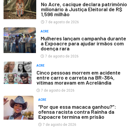
No Acre, cacique declara patrimônio
milionário à Justiça Eleitoral de R$
1,596 milhão
7 de agosto de 2026
ACRE
Mulheres lançam campanha durante
a Expoacre para ajudar irmãos com
doença rara
7 de agosto de 2026
ACRE
Cinco pessoas morrem em acidente
entre carro e carreta na BR-364,
vítimas moravam em Acrelândia
7 de agosto de 2026
ACRE
“Por que essa macaca ganhou?”:
ofensa racista contra Rainha da
Expoacre termina em prisão
7 de agosto de 2026