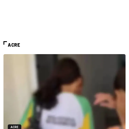
ACRE
ACRE