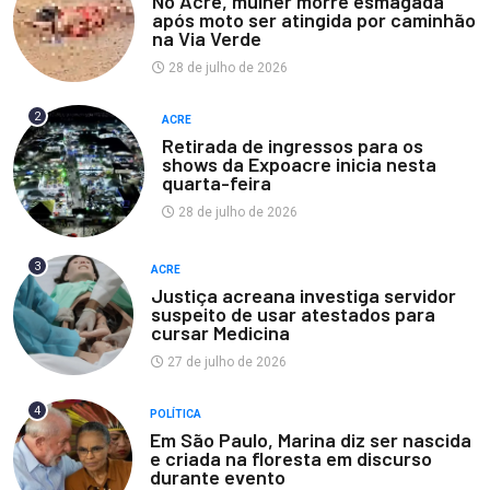
No Acre, mulher morre esmagada
após moto ser atingida por caminhão
na Via Verde
28 de julho de 2026
2
ACRE
Retirada de ingressos para os
shows da Expoacre inicia nesta
quarta-feira
28 de julho de 2026
3
ACRE
Justiça acreana investiga servidor
suspeito de usar atestados para
cursar Medicina
27 de julho de 2026
4
POLÍTICA
Em São Paulo, Marina diz ser nascida
e criada na floresta em discurso
durante evento