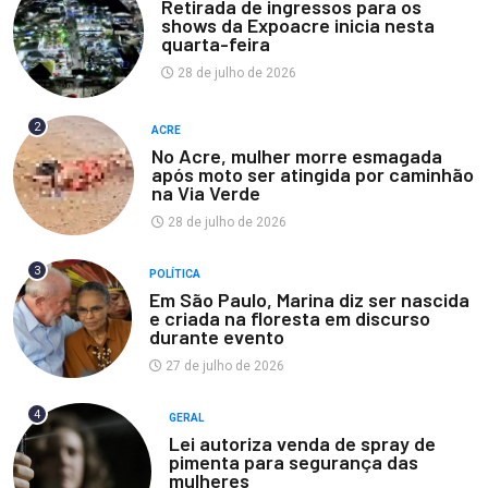
Retirada de ingressos para os
shows da Expoacre inicia nesta
quarta-feira
28 de julho de 2026
2
ACRE
No Acre, mulher morre esmagada
após moto ser atingida por caminhão
na Via Verde
28 de julho de 2026
3
POLÍTICA
Em São Paulo, Marina diz ser nascida
e criada na floresta em discurso
durante evento
27 de julho de 2026
4
GERAL
Lei autoriza venda de spray de
pimenta para segurança das
mulheres