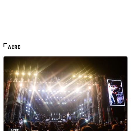
ACRE
ACRE