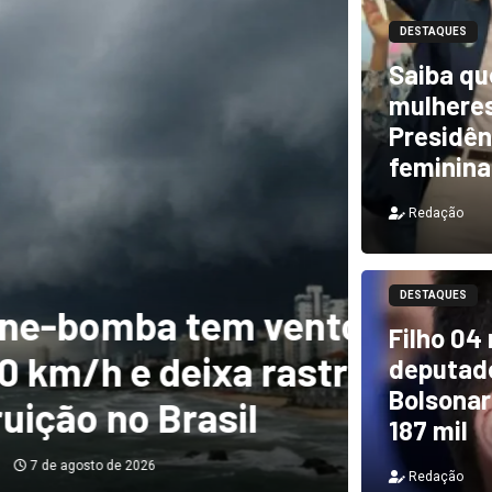
DESTAQUES
Saiba qu
mulheres
Presidên
feminina
Redação
DESTAQUES
m ventos de mais
DESTAQUES
Filho 04
a rastro de
TCU i
deputado
Bolsonar
il
e PF 
187 mil
Redação
Redação