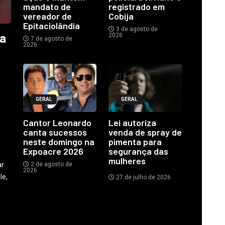
mandato de
registrado em
vereador de
Cobija
Epitaciolândia
3 de agosto de
ia
2026
7 de agosto de
2026
GERAL
GERAL
o
Cantor Leonardo
Lei autoriza
canta sucessos
venda de spray de
neste domingo na
pimenta para
Expoacre 2026
segurança das
mulheres
ar
2 de agosto de
2026
le,
27 de julho de 2026