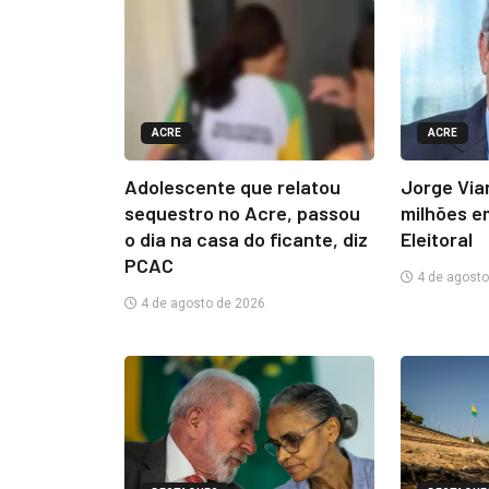
ACRE
ACRE
Adolescente que relatou
Jorge Via
sequestro no Acre, passou
milhões e
o dia na casa do ficante, diz
Eleitoral
PCAC
4 de agosto
4 de agosto de 2026