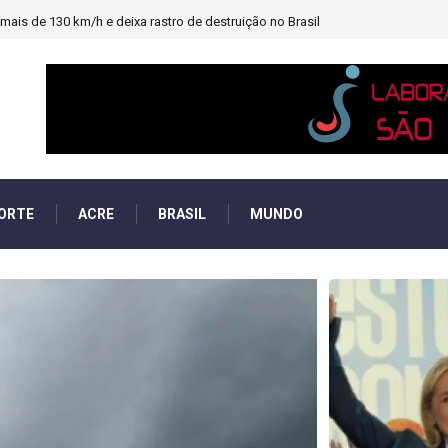
heiro e PF investigará emendas Pix
ORTE
ACRE
BRASIL
MUNDO