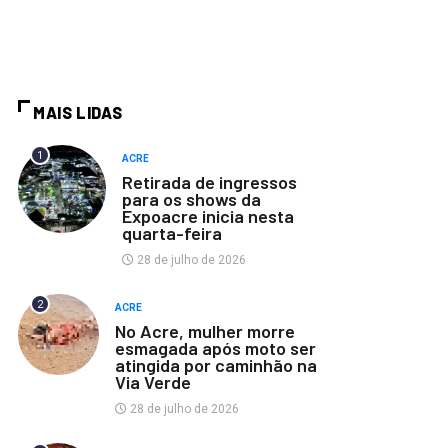
MAIS LIDAS
1
ACRE
Retirada de ingressos
para os shows da
Expoacre inicia nesta
quarta-feira
28 de julho de 2026
2
ACRE
No Acre, mulher morre
esmagada após moto ser
atingida por caminhão na
Via Verde
28 de julho de 2026