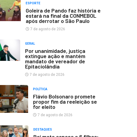
ESPORTE
Goleira de Pando faz história e
estará na final da CONMEBOL
após derrotar o São Paulo
7 de agosto de 2026
GERAL
Por unanimidade, justiça
extingue ação e mantém
mandato de vereador de
Epitaciolândia
7 de agosto de 2026
POLÍTICA
Flávio Bolsonaro promete
propor fim da reeleição se
for eleito
7 de agosto de 2026
DESTAQUES
Pai mata esposa e 6 filhos;