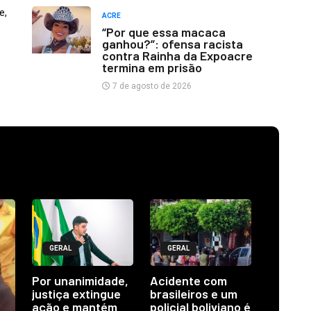
e,
ACRE
“Por que essa macaca
ganhou?”: ofensa racista
contra Rainha da Expoacre
termina em prisão
7 de agosto de 2026
GERAL
GERAL
Por unanimidade,
Acidente com
justiça extingue
brasileiros e um
ação e mantém
policial boliviano é