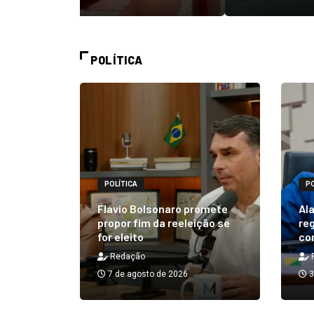
POLÍTICA
POLÍTICA
PO
alizará
 Rick ao
Flávio Bolsonaro promete
Ala
á em 25
propor fim da reeleição se
reg
for eleito
co
Redação
7 de agosto de 2026
3