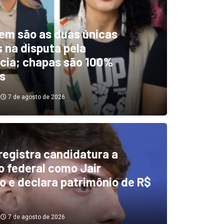
em são as duas únicas
 na disputa pela
cia; chapas são 100%
s
7 de agosto de 2026
 registra candidatura a
dentificou desvios de dinhei
 federal como Jair
o e declara patrimônio de R$
investigará emendas Pix
7 de agosto de 2026
7 de agosto de 2026