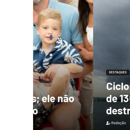
DESTAQUES
Ciclone-bomba te
 não
de 130 km/h e deix
destruição no Bras
Redação
7 de agosto de 2026