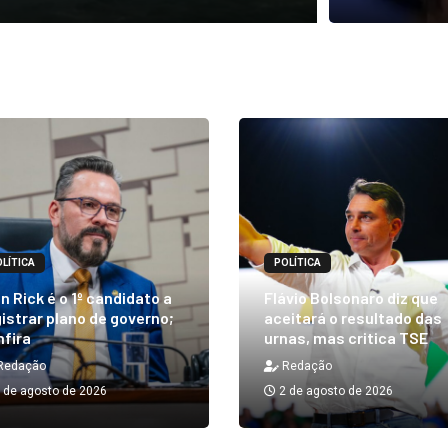
LÍTICA
POLÍTICA
n Rick é o 1º candidato a
Flávio Bolsonaro diz que
istrar plano de governo;
aceitará o resultado das
nfira
urnas, mas critica TSE
Redação
Redação
 de agosto de 2026
2 de agosto de 2026