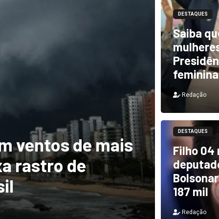
DESTAQUES
Saiba qu
mulheres
Presidên
feminina
Redação
DESTAQUES
m ventos de mais
DESTAQUES
Filho 04
a rastro de
TCU i
deputado
Bolsonar
il
e PF 
187 mil
Redação
Redação