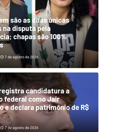
em são as duas únicas
 na disputa pela
cia; chapas são 100%
s
7 de agosto de 2026
 registra candidatura a
dentificou desvios de dinhei
 federal como Jair
o e declara patrimônio de R$
investigará emendas Pix
7 de agosto de 2026
7 de agosto de 2026