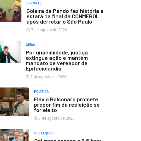
ESPORTE
Goleira de Pando faz história e
estará na final da CONMEBOL
após derrotar o São Paulo
7 de agosto de 2026
GERAL
Por unanimidade, justiça
extingue ação e mantém
mandato de vereador de
Epitaciolândia
7 de agosto de 2026
POLÍTICA
Flávio Bolsonaro promete
propor fim da reeleição se
for eleito
7 de agosto de 2026
DESTAQUES
Pai mata esposa e 6 filhos;