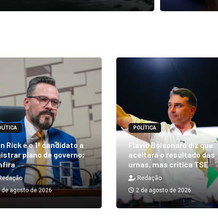
LÍTICA
POLÍTICA
n Rick é o 1º candidato a
Flávio Bolsonaro diz que
istrar plano de governo;
aceitará o resultado das
nfira
urnas, mas critica TSE
Redação
Redação
 de agosto de 2026
2 de agosto de 2026