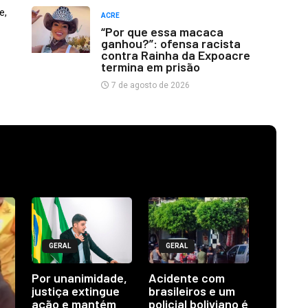
e,
ACRE
“Por que essa macaca
ganhou?”: ofensa racista
contra Rainha da Expoacre
termina em prisão
7 de agosto de 2026
GERAL
GERAL
Por unanimidade,
Acidente com
justiça extingue
brasileiros e um
ação e mantém
policial boliviano é