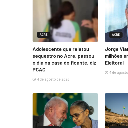
ACRE
ACRE
Adolescente que relatou
Jorge Via
sequestro no Acre, passou
milhões e
o dia na casa do ficante, diz
Eleitoral
PCAC
4 de agosto
4 de agosto de 2026