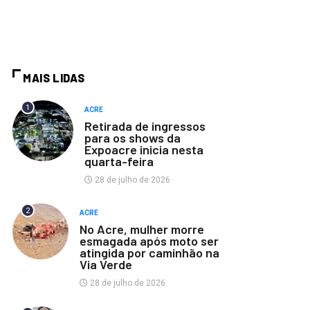
MAIS LIDAS
1
ACRE
Retirada de ingressos
para os shows da
Expoacre inicia nesta
quarta-feira
28 de julho de 2026
2
ACRE
No Acre, mulher morre
esmagada após moto ser
atingida por caminhão na
Via Verde
28 de julho de 2026