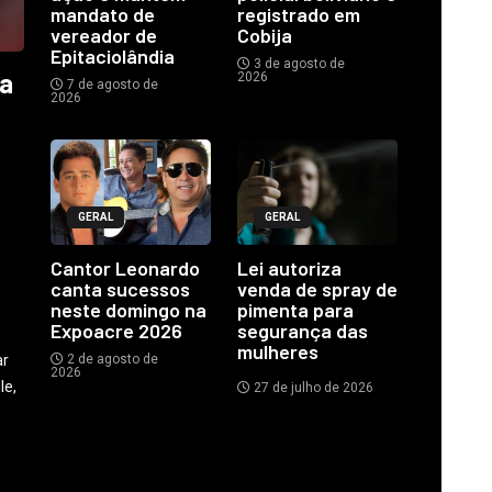
mandato de
registrado em
vereador de
Cobija
Epitaciolândia
3 de agosto de
ia
2026
7 de agosto de
2026
GERAL
GERAL
o
Cantor Leonardo
Lei autoriza
canta sucessos
venda de spray de
neste domingo na
pimenta para
Expoacre 2026
segurança das
mulheres
ar
2 de agosto de
2026
le,
27 de julho de 2026