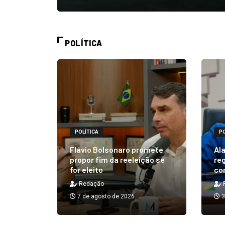
POLÍTICA
POLÍTICA
PO
alizará
 Rick ao
Flávio Bolsonaro promete
Ala
á em 25
propor fim da reeleição se
reg
for eleito
co
Redação
7 de agosto de 2026
3