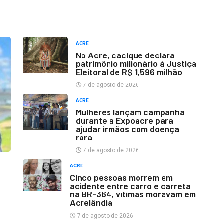
ACRE
No Acre, cacique declara
patrimônio milionário à Justiça
Eleitoral de R$ 1,596 milhão
7 de agosto de 2026
ACRE
Mulheres lançam campanha
durante a Expoacre para
ajudar irmãos com doença
rara
7 de agosto de 2026
ACRE
Cinco pessoas morrem em
acidente entre carro e carreta
na BR-364, vítimas moravam em
Acrelândia
7 de agosto de 2026