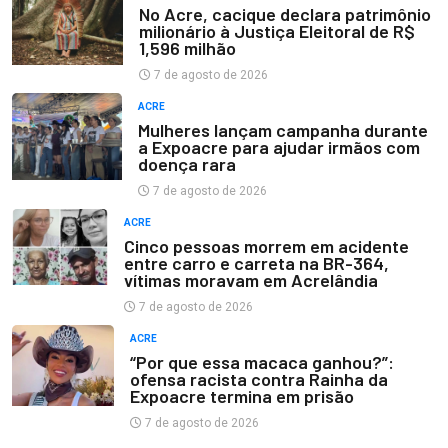
No Acre, cacique declara patrimônio
milionário à Justiça Eleitoral de R$
1,596 milhão
7 de agosto de 2026
ACRE
Mulheres lançam campanha durante
a Expoacre para ajudar irmãos com
doença rara
7 de agosto de 2026
ACRE
Cinco pessoas morrem em acidente
entre carro e carreta na BR-364,
vítimas moravam em Acrelândia
7 de agosto de 2026
ACRE
“Por que essa macaca ganhou?”:
ofensa racista contra Rainha da
Expoacre termina em prisão
7 de agosto de 2026