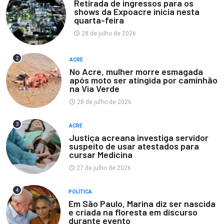
Retirada de ingressos para os
shows da Expoacre inicia nesta
quarta-feira
28 de julho de 2026
2
ACRE
No Acre, mulher morre esmagada
após moto ser atingida por caminhão
na Via Verde
28 de julho de 2026
3
ACRE
Justiça acreana investiga servidor
suspeito de usar atestados para
cursar Medicina
27 de julho de 2026
4
POLÍTICA
Em São Paulo, Marina diz ser nascida
e criada na floresta em discurso
durante evento