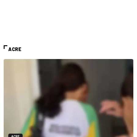
ACRE
ACRE