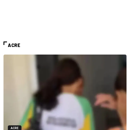
ACRE
ACRE