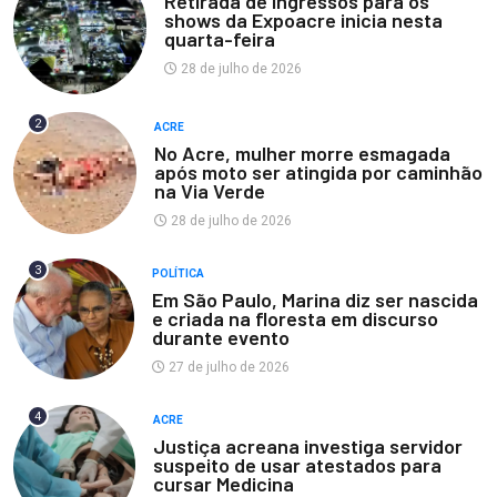
Retirada de ingressos para os
shows da Expoacre inicia nesta
quarta-feira
28 de julho de 2026
2
ACRE
No Acre, mulher morre esmagada
após moto ser atingida por caminhão
na Via Verde
28 de julho de 2026
3
POLÍTICA
Em São Paulo, Marina diz ser nascida
e criada na floresta em discurso
durante evento
27 de julho de 2026
4
ACRE
Justiça acreana investiga servidor
suspeito de usar atestados para
cursar Medicina