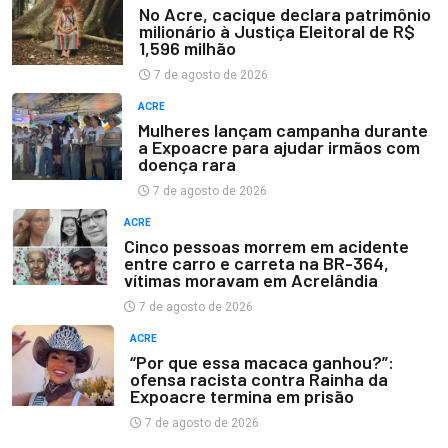
No Acre, cacique declara patrimônio
milionário à Justiça Eleitoral de R$
1,596 milhão
7 de agosto de 2026
ACRE
Mulheres lançam campanha durante
a Expoacre para ajudar irmãos com
doença rara
7 de agosto de 2026
ACRE
Cinco pessoas morrem em acidente
entre carro e carreta na BR-364,
vítimas moravam em Acrelândia
7 de agosto de 2026
ACRE
“Por que essa macaca ganhou?”:
ofensa racista contra Rainha da
Expoacre termina em prisão
7 de agosto de 2026