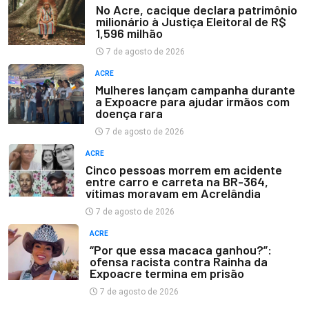
No Acre, cacique declara patrimônio
milionário à Justiça Eleitoral de R$
1,596 milhão
7 de agosto de 2026
ACRE
Mulheres lançam campanha durante
a Expoacre para ajudar irmãos com
doença rara
7 de agosto de 2026
ACRE
Cinco pessoas morrem em acidente
entre carro e carreta na BR-364,
vítimas moravam em Acrelândia
7 de agosto de 2026
ACRE
“Por que essa macaca ganhou?”:
ofensa racista contra Rainha da
Expoacre termina em prisão
7 de agosto de 2026