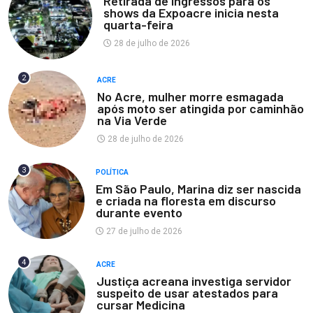
Retirada de ingressos para os
shows da Expoacre inicia nesta
quarta-feira
28 de julho de 2026
2
ACRE
No Acre, mulher morre esmagada
após moto ser atingida por caminhão
na Via Verde
28 de julho de 2026
3
POLÍTICA
Em São Paulo, Marina diz ser nascida
e criada na floresta em discurso
durante evento
27 de julho de 2026
4
ACRE
Justiça acreana investiga servidor
suspeito de usar atestados para
cursar Medicina