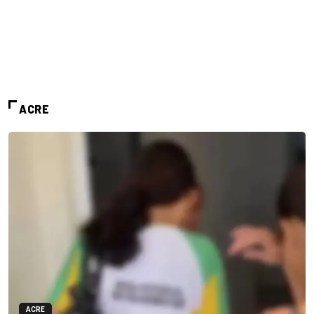
ACRE
ACRE