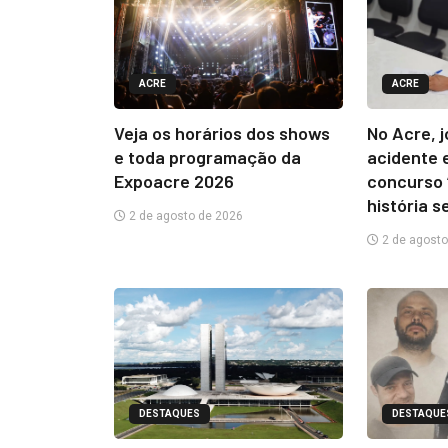
ACRE
ACRE
Veja os horários dos shows
No Acre, 
e toda programação da
acidente 
Expoacre 2026
concurso 
história s
2 de agosto de 2026
2 de agosto
DESTAQUES
DESTAQUE