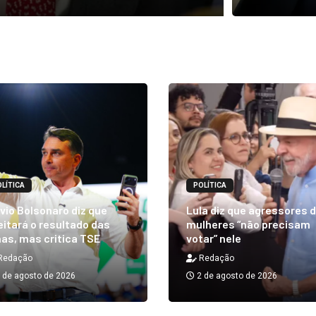
LÍTICA
POLÍTICA
vio Bolsonaro diz que
Lula diz que agressores 
itará o resultado das
mulheres “não precisam
as, mas critica TSE
votar” nele
Redação
Redação
 de agosto de 2026
2 de agosto de 2026