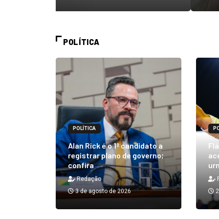
POLÍTICA
POLÍTICA
PO
m quibe
Alan Rick é o 1º candidato a
Flá
ue, na
registrar plano de governo;
ace
confira
urn
Redação
3 de agosto de 2026
2