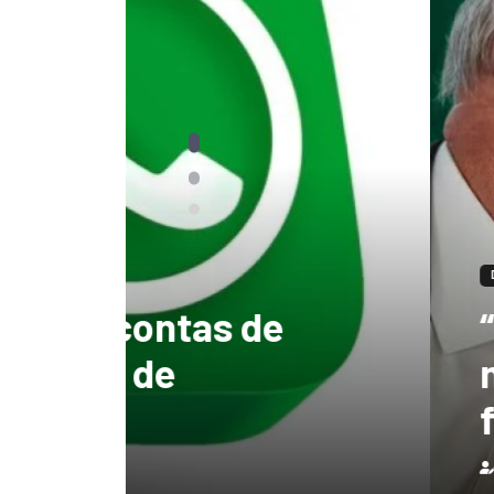
DESTAQUES
“tenho certeza qu
mandato, Lula vai
ficar no Senado”, 
Redação
3 de agosto de 2026