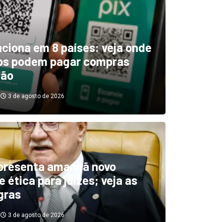
unciona em 8 países: veja onde
ros podem pagar compras
tão
3 de agosto de 2026
boletim indica El Niño ‘muit
’ diminuindo chuvas e
presenta amanhã novo
 ética para juízes; veja as
cando secas de rios
gras
3 de agosto de 2026
3 de agosto de 2026