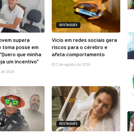
DESTAQUES
jovem supera
Vício em redes sociais gera
e toma posse em
riscos para o cérebro e
“Quero que minha
afeta comportamento
eja um incentivo”
2 de agosto de 2026
 de 2026
S
DESTAQUES