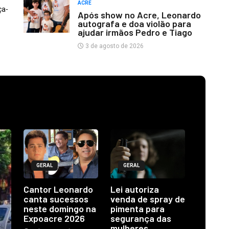
ACRE
ça-
Após show no Acre, Leonardo
autografa e doa violão para
ajudar irmãos Pedro e Tiago
3 de agosto de 2026
GERAL
GERAL
Cantor Leonardo
Lei autoriza
canta sucessos
venda de spray de
neste domingo na
pimenta para
Expoacre 2026
segurança das
mulheres