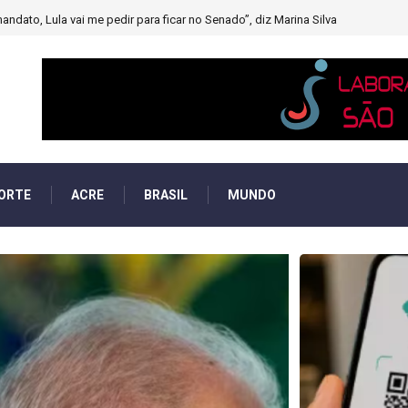
muito forte’ diminuindo chuvas e provocando secas de rios
ORTE
ACRE
BRASIL
MUNDO