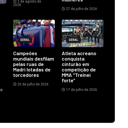
2 de agosto de
2026
27 de julho de 2026
GERAL
GERAL
Campeões
Atleta acreano
mundiais desfilam
conquista
pelas ruas de
cinturão em
Madri lotadas de
competição de
torcedores
MMA “Treinei
forte”
20 de julho de 2026
do
17 de julho de 2026
.