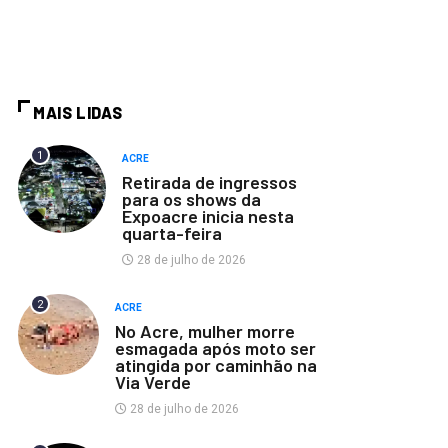
MAIS LIDAS
1
ACRE
Retirada de ingressos
para os shows da
Expoacre inicia nesta
quarta-feira
28 de julho de 2026
2
ACRE
No Acre, mulher morre
esmagada após moto ser
atingida por caminhão na
Via Verde
28 de julho de 2026