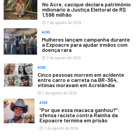
No Acre, cacique declara patrimônio
milionário à Justiça Eleitoral de R$
1,596 milhão
7 de agosto de 2026
ACRE
Mulheres lançam campanha durante
a Expoacre para ajudar irmãos com
doença rara
7 de agosto de 2026
ACRE
Cinco pessoas morrem em acidente
entre carro e carreta na BR-364,
vítimas moravam em Acrelândia
7 de agosto de 2026
ACRE
“Por que essa macaca ganhou?”:
ofensa racista contra Rainha da
Expoacre termina em prisão
7 de agosto de 2026