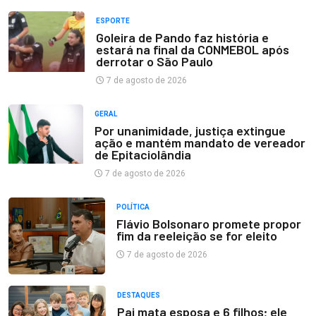
ESPORTE
Goleira de Pando faz história e
estará na final da CONMEBOL após
derrotar o São Paulo
7 de agosto de 2026
GERAL
Por unanimidade, justiça extingue
ação e mantém mandato de vereador
de Epitaciolândia
7 de agosto de 2026
POLÍTICA
Flávio Bolsonaro promete propor
fim da reeleição se for eleito
7 de agosto de 2026
DESTAQUES
Pai mata esposa e 6 filhos; ele