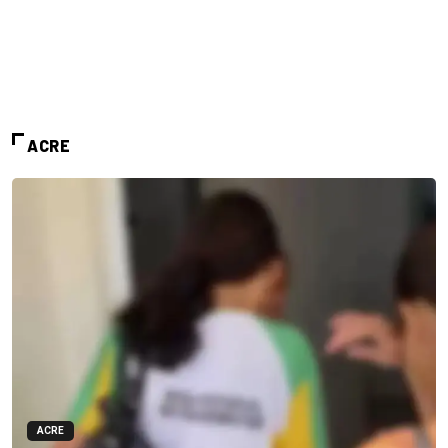
ACRE
ACRE