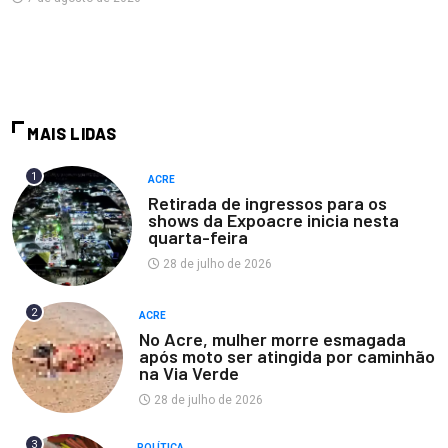
MAIS LIDAS
1
ACRE
Retirada de ingressos para os
shows da Expoacre inicia nesta
quarta-feira
28 de julho de 2026
2
ACRE
No Acre, mulher morre esmagada
após moto ser atingida por caminhão
na Via Verde
28 de julho de 2026
3
POLÍTICA