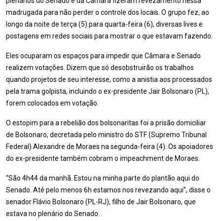
plenários do Senado e da Câmara fizeram revezamento nessa
madrugada para não perder o controle dos locais. O grupo fez, ao
longo da noite de terça (5) para quarta-feira (6), diversas lives e
postagens em redes sociais para mostrar o que estavam fazendo.
Eles ocuparam os espaços para impedir que Câmara e Senado
realizem votações. Dizem que só desobstruirão os trabalhos
quando projetos de seu interesse, como a anistia aos processados
pela trama golpista, incluindo o ex-presidente Jair Bolsonaro (PL),
forem colocados em votação.
O estopim para a rebelião dos bolsonaritas foi a prisão domiciliar
de Bolsonaro, decretada pelo ministro do STF (Supremo Tribunal
Federal) Alexandre de Moraes na segunda-feira (4). Os apoiadores
do ex-presidente também cobram o impeachment de Moraes.
“São 4h44 da manhã. Estou na minha parte do plantão aqui do
Senado. Até pelo menos 6h estamos nos revezando aqui”, disse o
senador Flávio Bolsonaro (PL-RJ), filho de Jair Bolsonaro, que
estava no plenário do Senado.